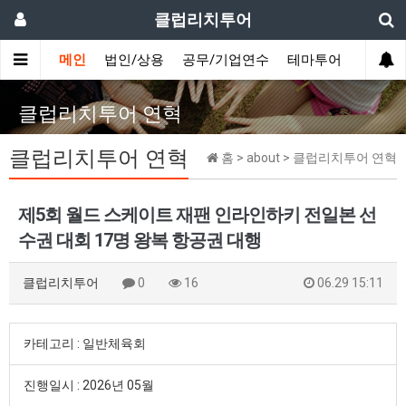
클럽리치투어
메인
법인/상용
공무/기업연수
테마투어
데이투
클럽리치투어 연혁
클럽리치투어 연혁
홈 > about > 클럽리치투어 연혁
제5회 월드 스케이트 재팬 인라인하키 전일본 선
수권 대회 17명 왕복 항공권 대행
클럽리치투어
0
16
06.29 15:11
카테고리 : 일반체육회
진행일시 : 2026년 05월