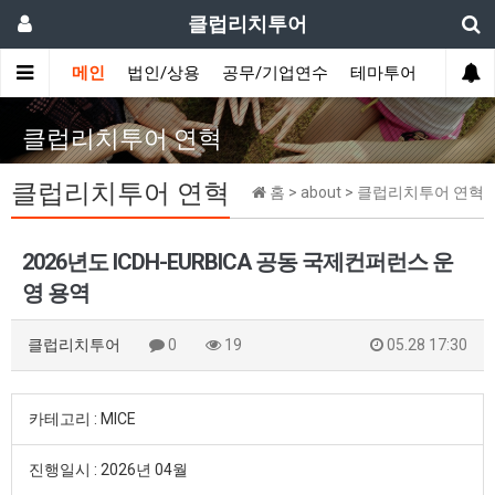
클럽리치투어
메인
법인/상용
공무/기업연수
테마투어
데이투
클럽리치투어 연혁
클럽리치투어 연혁
홈 > about > 클럽리치투어 연혁
2026년도 ICDH-EURBICA 공동 국제컨퍼런스 운
영 용역
클럽리치투어
0
19
05.28 17:30
카테고리 : MICE
진행일시 : 2026년 04월