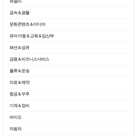
쥬얼리
금속＆광물
문화콘텐츠＆미디어
유아·아동＆교육＆임산부
패션＆섬유
금융＆비즈니스서비스
물류＆운송
의료＆제약
항공＆우주
기계＆장비
바이오
자동차