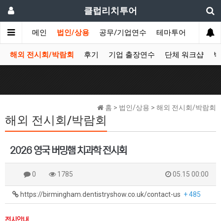
클럽리치투어
메인
법인/상용
공무/기업연수
테마투어
데이투
해외 전시회/박람회
후기
기업 출장연수
단체 워크샵
박
홈 > 법인/상용 > 해외 전시회/박람회
해외 전시회/박람회
2026 영국 버밍햄 치과학 전시회
0
1785
05.15 00:00
https://birmingham.dentistryshow.co.uk/contact-us
+ 485
전시안내