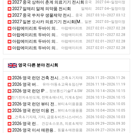
2027 중국 상하이 춘계 의료기기 전시회
중국 2027.04~일정미정
2027 알제리 알제 의약품 전시회
알제리 2027.04~일정미정
2027 중국 쑤저우 생물제약 전시회(BIO China) [BIO China]
중국 2027.03.10~2027.03.12
2027 일본 오사카 의료기기 전시회(Medical)
일본 2027.03~일정미정
아랍에미리트 두바이 의료진단기기 전시회
아랍에미리트 2027.02.01~2027.02.28
아랍에미리트 두바이 의료진단기기 전시회
아랍에미리트 2027.02.01~2027.02.28
아랍에미리트 두바이 의료진단기기 전시회
아랍에미리트 2027.02.01~2027.02.28
아랍에미리트 두바이 의료진단기기 전시회
아랍에미리트 2027.02.01~2027.02.28
영국 다른 분야 전시회
2026 영국 런던 건축 전시회
건축＆기자재 2026.11.25~2026.11.26
2026 영국 버밍햄 학교 및 아카데미 전시회 [SAA Show]
유아·아동＆교육＆임산부 2026.11.18~2026.11.19
2026 영국 런던 IP 전시회 [IPE]
정보통신기술IT＆SW 2026.10.14~2026.10.15
2026 영국 런던 네트워크 인프라 전시회 [Capacity Europe]
스, 전기전자＆반도체, 전력＆에너지, 기계＆장비 2026.10.13~2026.10.15
2026 영국 런던 뷰티 전시회
뷰티＆미용용품 2026.10.04~2026.10.05
2026 영국 런던 미용 컨퍼런스 & 전시회
뷰티＆미용용품 2026.10.04~2026.10.05
2026 영국 런던 부동산 전시회 (하반기)
건축＆기자재, 기타, 금융＆비즈니스서비스 2026.10.02~2026.10.03
2026 영국 런던 의료기기 전시회 [Healthcare Excellence Through Technology]
건강＆스포츠, 의료＆제약 2026.09.29~2026.09.30
2026 영국 이셔 애완용품 전시회
동물＆애완용품 2026.09.27~2026.09.29