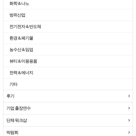
화학＆나노
방위산업
전기전자＆반도체
환경＆폐기물
농수산＆임업
뷰티＆미용용품
전력＆에너지
기타
후기
기업 출장연수
단체 워크샵
박람회