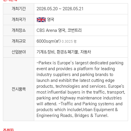
개최기간
2026.05.20 ~ 2026.05.21
개최국가
영국
개최장소
CBS Arena 영국, 코번트리
개최규모
6000sqm(㎡)
0.3025 평
산업분야
기계＆장비, 환경＆폐기물, 자동차
-Parkex is Europe’s largest dedicated parking
event and provides a platform for leading
industry suppliers and parking brands to
launch and exhibit the latest cutting edge
products, technologies and services. Europe's
전시품목
most influential buyers in the traffic, transport,
parking and highway maintenance industries
will attend. -Traffic and Parking systems and
products which includeUrban Equipment &
Engineering Roads, Bridges & Tunnel.
주최자