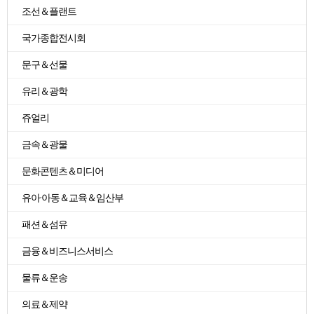
조선＆플랜트
국가종합전시회
문구＆선물
유리＆광학
쥬얼리
금속＆광물
문화콘텐츠＆미디어
유아·아동＆교육＆임산부
패션＆섬유
금융＆비즈니스서비스
물류＆운송
의료＆제약