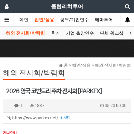
클럽리치투어
메인
법인/상용
공무/기업연수
테마투어
데이투
해외 전시회/박람회
후기
기업 출장연수
단체 워크샵
박
홈 > 법인/상용 > 해외 전시회/박람회
해외 전시회/박람회
2026 영국 코번트리 주차 전시회 [PARKEX]
0
1887
05.20 00:00
https://www.parkex.net/
+ 582
전시안내