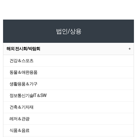
법인/상용
해외 전시회/박람회
건강＆스포츠
동물＆애완용품
생활용품＆가구
정보통신기술IT＆SW
건축＆기자재
레저＆관광
식품＆음료