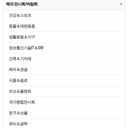
해외 전시회/박람회
건강＆스포츠
동물＆애완용품
생활용품＆가구
정보통신기술IT＆SW
건축＆기자재
레저＆관광
식품＆음료
조선＆플랜트
국가종합전시회
문구＆선물
유리＆광학