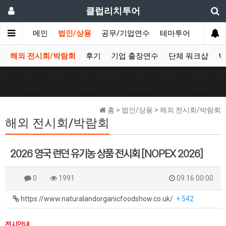
클럽리치투어
메인
법인/상용
공무/기업연수
테마투어
데이투
해외 전시회/박람회
후기
기업 출장연수
단체 워크샵
박
홈 > 법인/상용 > 해외 전시회/박람회
해외 전시회/박람회
2026 영국 런던 유기농 상품 전시회 [NOPEX 2026]
0
1991
09.16 00:00
https://www.naturalandorganicfoodshow.co.uk/
+ 542
전시안내