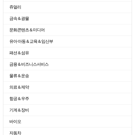
쥬얼리
금속＆광물
문화콘텐츠＆미디어
유아·아동＆교육＆임산부
패션＆섬유
금융＆비즈니스서비스
물류＆운송
의료＆제약
항공＆우주
기계＆장비
바이오
자동차