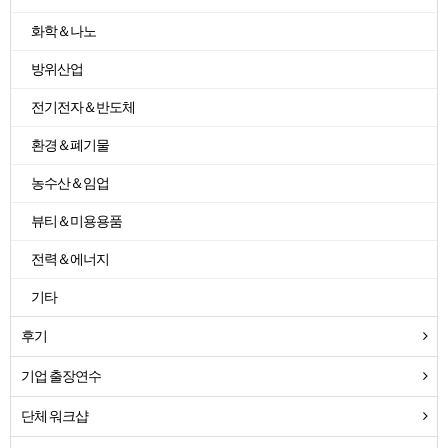
화학＆나노
방위산업
전기전자＆반도체
환경＆폐기물
농수산＆임업
뷰티＆미용용품
전력＆에너지
기타
후기
기업 출장연수
단체 워크샵