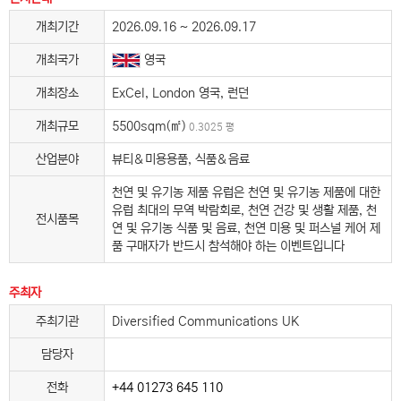
개최기간
2026.09.16 ~ 2026.09.17
개최국가
영국
개최장소
ExCel, London 영국, 런던
개최규모
5500sqm(㎡)
0.3025 평
산업분야
뷰티＆미용용품, 식품＆음료
천연 및 유기농 제품 유럽은 천연 및 유기농 제품에 대한
유럽 최대의 무역 박람회로, 천연 건강 및 생활 제품, 천
전시품목
연 및 유기농 식품 및 음료, 천연 미용 및 퍼스널 케어 제
품 구매자가 반드시 참석해야 하는 이벤트입니다
주최자
주최기관
Diversified Communications UK
담당자
전화
+44 01273 645 110