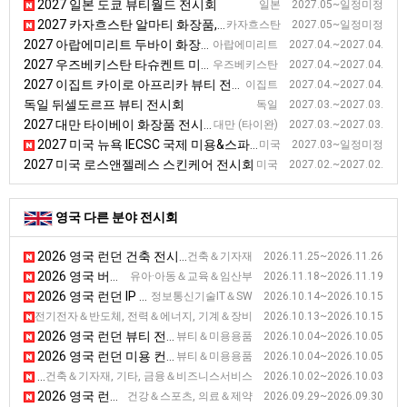
2027 일본 도쿄 뷰티월드 전시회
일본 2027.05~일정미정
2027 카자흐스탄 알마티 화장품, 뷰티 산업 관련 전시회
카자흐스탄 2027.05~일정미정
2027 아랍에미리트 두바이 화장품, 미용 전시회
아랍에미리트 2027.04.~2027.04.
2027 우즈베키스탄 타슈켄트 미용산업 전시회
우즈베키스탄 2027.04.~2027.04.
2027 이집트 카이로 아프리카 뷰티 전시회
이집트 2027.04.~2027.04.
독일 뒤셀도르프 뷰티 전시회
독일 2027.03.~2027.03.
2027 대만 타이베이 화장품 전시회(뷰티월드)
대만 (타이완) 2027.03.~2027.03.
2027 미국 뉴욕 IECSC 국제 미용&스파 전시회
미국 2027.03~일정미정
2027 미국 로스앤젤레스 스킨케어 전시회
미국 2027.02.~2027.02.
영국 다른 분야 전시회
2026 영국 런던 건축 전시회
건축＆기자재 2026.11.25~2026.11.26
2026 영국 버밍햄 학교 및 아카데미 전시회 [SAA Show]
유아·아동＆교육＆임산부 2026.11.18~2026.11.19
2026 영국 런던 IP 전시회 [IPE]
정보통신기술IT＆SW 2026.10.14~2026.10.15
2026 영국 런던 네트워크 인프라 전시회 [Capacity Europe]
스, 전기전자＆반도체, 전력＆에너지, 기계＆장비 2026.10.13~2026.10.15
2026 영국 런던 뷰티 전시회
뷰티＆미용용품 2026.10.04~2026.10.05
2026 영국 런던 미용 컨퍼런스 & 전시회
뷰티＆미용용품 2026.10.04~2026.10.05
2026 영국 런던 부동산 전시회 (하반기)
건축＆기자재, 기타, 금융＆비즈니스서비스 2026.10.02~2026.10.03
2026 영국 런던 의료기기 전시회 [Healthcare Excellence Through Technology]
건강＆스포츠, 의료＆제약 2026.09.29~2026.09.30