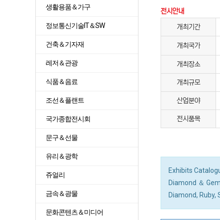
생활용품＆가구
전시안내
정보통신기술IT＆SW
개최기간
건축＆기자재
개최국가
레저＆관광
개최장소
식품＆음료
개최규모
조선＆플랜트
산업분야
국가종합전시회
전시품목
문구＆선물
유리＆광학
Exhibits Catalo
쥬얼리
Diamond ＆ Gem
금속＆광물
Diamond, Ruby, S
문화콘텐츠＆미디어