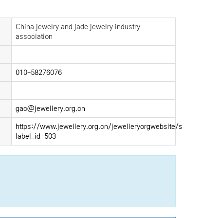
China jewelry and jade jewelry industry
association
010-58276076
gac@jewellery.org.cn
https://www.jewellery.org.cn/jewelleryorgwebsite/sub/elemen
label_id=503