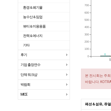
700
환경＆폐기물
600
농수산＆임업
500
뷰티＆미용용품
400
300
전력＆에너지
200
기타
100
6
후기
0
기업 출장연수
단체 워크샵
본 전시회는 주최
바랍니다. KOT
박람회
MICE
패션＆섬유, 쥬얼