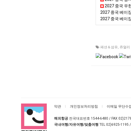
2027 중국 우
2027 중국 베
2027 중국 베
패션＆섬유
,
쥬얼리
약관
개인정보처리방침
이메일 무단수
해외항공
전국대표번호
1544-6480
/ FAX 02)217
국내여행/자유여행/맞춤여행
TEL
02)6925-1195
/