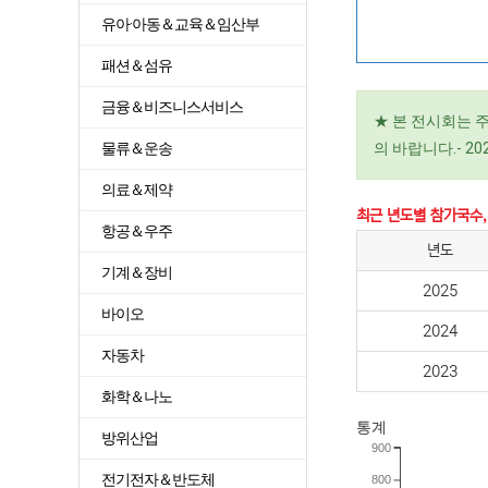
유아·아동＆교육＆임산부
패션＆섬유
금융＆비즈니스서비스
★ 본 전시회는 
물류＆운송
의 바랍니다.- 
의료＆제약
최근 년도별 참가국수,
항공＆우주
년도
기계＆장비
2025
바이오
2024
자동차
2023
화학＆나노
통계
방위산업
900
전기전자＆반도체
800