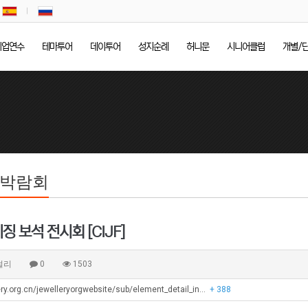
기업연수
테마투어
데이투어
성지순례
허니문
시니어클럽
개별/
/박람회
징 보석 전시회 [CIJF]
얼리
0
1503
ery.org.cn/jewelleryorgwebsite/sub/element_detail_in…
+ 388