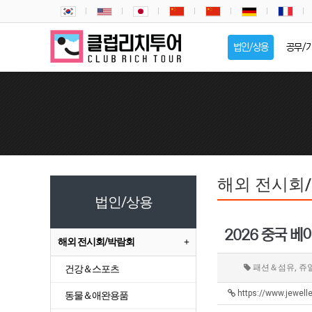
법인/상용
공무/
해외 전시회
법인/상용
2026 중국 베이
해외 전시회/박람회
패션＆섬유, 쥬
건강＆스포츠
https://www.jewell
동물＆애완용품