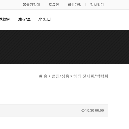
몽골원정대
로그인
회원가입
정보찾기
단체여행
여행정보
커뮤니티
홈 > 법인/상용 > 해외 전시회/박람회
10.30 00:00