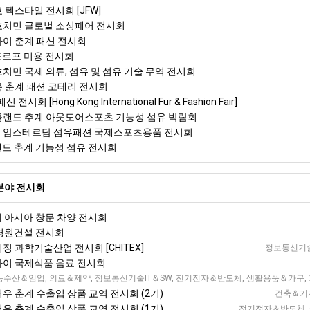
쿄 텍스타일 전시회 [JFW]
 호치민 글로벌 소싱페어 전시회
상하이 춘계 패션 전시회
셀도르프 미용 전시회
호치민 국제 의류, 섬유 및 섬유 기술 무역 전시회
뉴욕 춘계 패션 코테리 전시회
 전시회 [Hong Kong International Fur & Fashion Fair]
포틀랜드 추계 아웃도어스포츠 기능성 섬유 박람회
드 암스테르담 섬유패션 국제스포츠용품 전시회
틀랜드 추계 기능성 섬유 전시회
분야 전시회
이 아시아 창문 차양 전시회
 병원건설 전시회
이징 과학기술산업 전시회 [CHITEX]
정보통신기술
상하이 국제식품 음료 전시회
 서부 국제 전시회 [WCIF]
농수산＆임업, 의료＆제약, 정보통신기술IT＆SW, 전기전자＆반도체, 생활용품＆가구, 
저우 춘계 수출입 상품 교역 전시회 (2기)
건축＆기자
저우 춘계 수출입 상품 교역 전시회 (1기)
전기전자＆반도체, 국