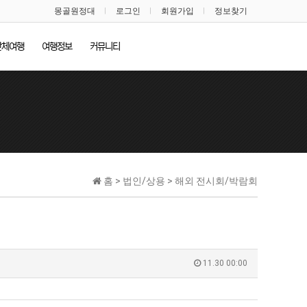
몽골원정대
로그인
회원가입
정보찾기
단체여행
여행정보
커뮤니티
홈 > 법인/상용 > 해외 전시회/박람회
11.30 00:00