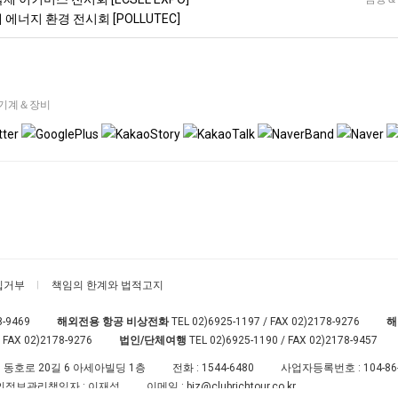
 에너지 환경 전시회 [POLLUTEC]
기계＆장비
집거부
책임의 한계와 법적고지
8-9469
해외전용 항공 비상전화
TEL
02)6925-1197
/ FAX 02)2178-9276
해
 FAX 02)2178-9276
법인/단체여행
TEL
02)6925-1190
/ FAX 02)2178-9457
 동호로 20길 6 아세아빌딩 1층
전화 :
1544-6480
사업자등록번호 :
104-86
인정보관리책임자 : 이재성
이메일 :
biz@clubrichtour.co.kr