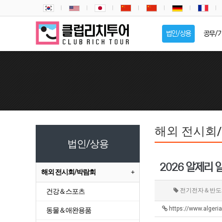
법인/상용
공무/
해외 전시회
법인/상용
2026 알제리 
해외 전시회/박람회
전기전자＆반도
건강＆스포츠
https://www.algeri
동물＆애완용품