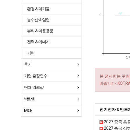
환경＆폐기물
0
0
농수산＆임업
뷰티＆미용용품
전력＆에너지
기타
참
후기
기업 출장연수
본 전시회는 주최
바랍니다. KOT
단체 워크샵
박람회
전기전자＆반도체
MICE
2027 중국 
2027 중국 