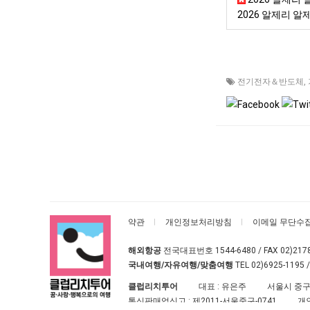
2026 알제리 알제
전기전자＆반도체
,
약관
개인정보처리방침
이메일 무단수
해외항공
전국대표번호
1544-6480
/ FAX 02)217
국내여행/자유여행/맞춤여행
TEL
02)6925-1195
/
클럽리치투어
대표 : 유은주
서울시 중구
통신판매업신고 :
제2011-서울중구-0741
개