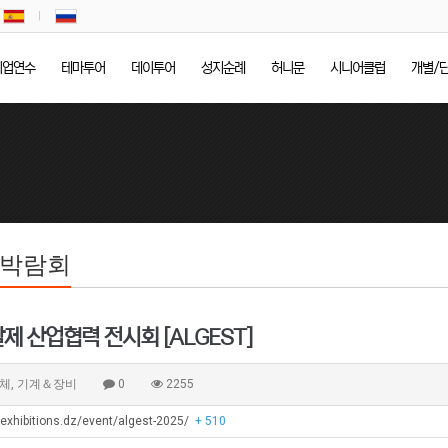
기업연수
테마투어
데이투어
성지순례
허니문
시니어클럽
개별/
/박람회
알제 산업협력 전시회 [ALGEST]
체, 기계＆장비
0
2255
aexhibitions.dz/event/algest-2025/
+ 510