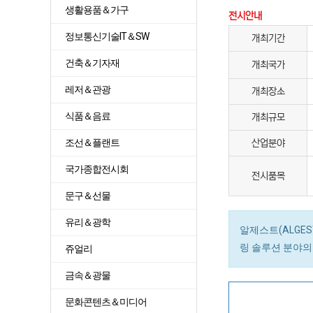
생활용품＆가구
전시안내
정보통신기술IT＆SW
개최기간
건축＆기자재
개최국가
레저＆관광
개최장소
식품＆음료
개최규모
조선＆플랜트
산업분야
국가종합전시회
전시품목
문구＆선물
유리＆광학
알제스트(ALGE
링 솔루션 분야의
쥬얼리
금속＆광물
문화콘텐츠＆미디어