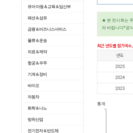
유아·아동＆교육＆임산부
패션＆섬유
★ 본 전시회는 
의 바랍니다*공식
금융＆비즈니스서비스
물류＆운송
최근 년도별 참가국수,
의료＆제약
년도
항공＆우주
2025
기계＆장비
2024
바이오
2023
자동차
통계
화학＆나노
방위산업
전기전자＆반도체