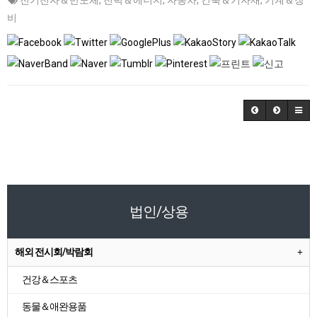
전기전자＆반도체
,
전력＆에너지
,
자동차
,
건축＆기자재
,
기계＆장
비
법인/상용
해외 전시회/박람회
건강＆스포츠
동물＆애완용품