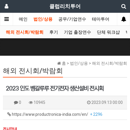
클럽리치투어
메인
법인/상용
공무/기업연수
테마투어
데이투
해외 전시회/박람회
후기
기업 출장연수
단체 워크샵
박
홈 > 법인/상용 > 해외 전시회/박람회
해외 전시회/박람회
2023 인도 벵갈루루 전기전자 생산설비 전시회
0
10945
2023.09.13 00:00
https://www.productronica-india.com/en/
+ 2296
전시안내