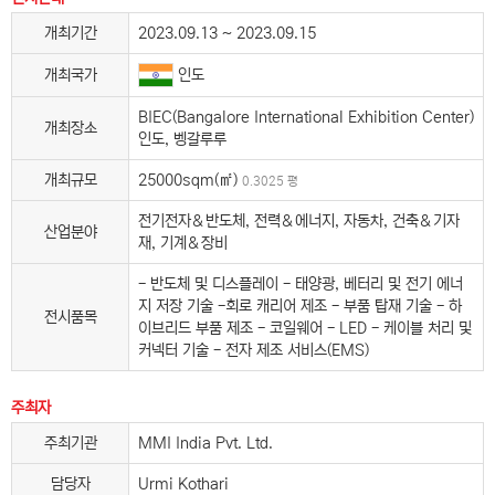
개최기간
2023.09.13 ~ 2023.09.15
인도
개최국가
BIEC(Bangalore International Exhibition Center)
개최장소
인도, 벵갈루루
개최규모
25000sqm(㎡)
0.3025 평
전기전자＆반도체, 전력＆에너지, 자동차, 건축＆기자
산업분야
재, 기계＆장비
- 반도체 및 디스플레이 - 태양광, 베터리 및 전기 에너
지 저장 기술 -회로 캐리어 제조 - 부품 탑재 기술 - 하
전시품목
이브리드 부품 제조 - 코일웨어 - LED - 케이블 처리 및
커넥터 기술 - 전자 제조 서비스(EMS)
주최자
주최기관
MMI India Pvt. Ltd.
담당자
Urmi Kothari