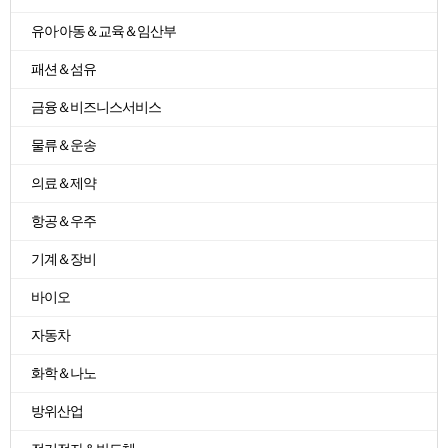
유아·아동＆교육＆임산부
패션＆섬유
금융＆비즈니스서비스
물류＆운송
의료＆제약
항공＆우주
기계＆장비
바이오
자동차
화학＆나노
방위산업