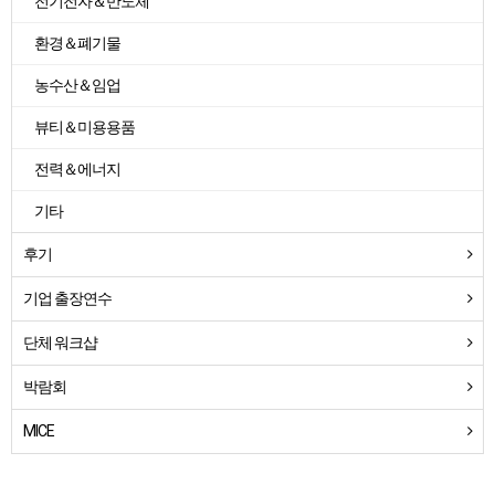
전기전자＆반도체
환경＆폐기물
농수산＆임업
뷰티＆미용용품
전력＆에너지
기타
후기
기업 출장연수
단체 워크샵
박람회
MICE