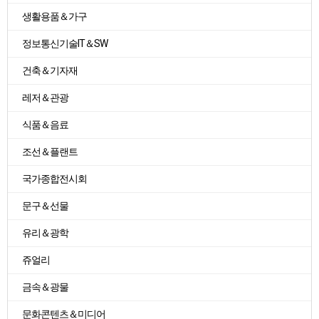
생활용품＆가구
정보통신기술IT＆SW
건축＆기자재
레저＆관광
식품＆음료
조선＆플랜트
국가종합전시회
문구＆선물
유리＆광학
쥬얼리
금속＆광물
문화콘텐츠＆미디어