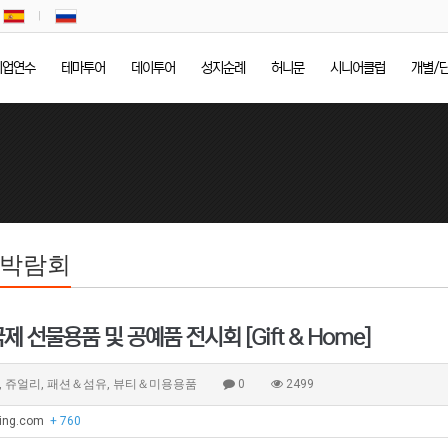
기업연수
테마투어
데이투어
성지순례
허니문
시니어클럽
개별/
/박람회
제 선물용품 및 공예품 전시회 [Gift & Home]
 쥬얼리, 패션＆섬유, 뷰티＆미용용품
0
2499
ijing.com
+ 760