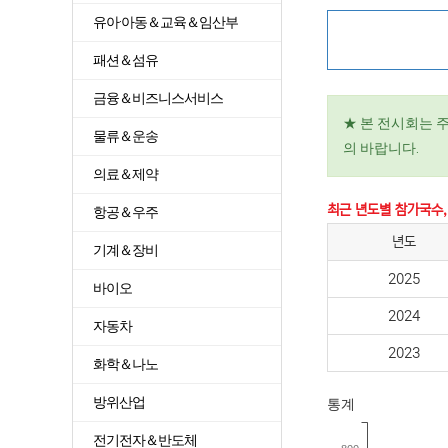
유아·아동＆교육＆임산부
패션＆섬유
금융＆비즈니스서비스
★ 본 전시회는 
물류＆운송
의 바랍니다.
의료＆제약
최근 년도별 참가국수,
항공＆우주
년도
기계＆장비
2025
바이오
2024
자동차
2023
화학＆나노
방위산업
통계
전기전자＆반도체