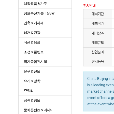
생활용품＆가구
전시안내
정보통신기술IT＆SW
개최기간
건축＆기자재
개최국가
레저＆관광
개최장소
식품＆음료
개최규모
조선＆플랜트
산업분야
국가종합전시회
전시품목
문구＆선물
China Beijing In
유리＆광학
is a leading eve
쥬얼리
market channels 
event offers a g
금속＆광물
at the event who
문화콘텐츠＆미디어