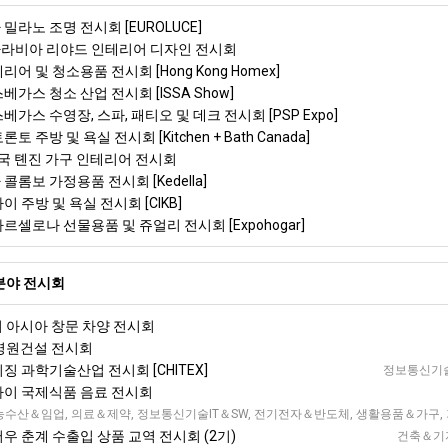
 밀라노 조명 전시회 [EUROLUCE]
아라비아 리야드 인테리어 디자인 전시회
리어 및 청소용품 전시회 [Hong Kong Homex]
스베가스 청소 산업 전시회 [ISSA Show]
스베가스 수영장, 스파, 패티오 및 데크 전시회 [PSP Expo]
토 주방 및 욕실 전시회 [Kitchen + Bath Canada]
)중국 톈진 가구 인테리어 전시회
 콜롬보 가정용품 전시회 [Kedella]
이 주방 및 욕실 전시회 [CIKB]
바르셀로나 선물용품 및 쥬얼리 전시회 [Expohogar]
분야 전시회
이 아시아 창문 차양 전시회
 병원건설 전시회
이징 과학기술산업 전시회 [CHITEX]
정보통신기술
상하이 국제식품 음료 전시회
 서부 국제 전시회 [WCIF]
농수산＆임업, 의료＆제약, 정보통신기술IT＆SW, 전기전자＆반도체, 생활용품＆가구, 
저우 춘계 수출입 상품 교역 전시회 (2기)
건축＆기자