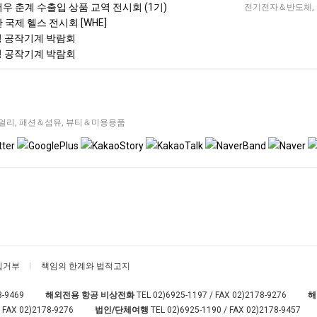
저우 춘계 수출입 상품 교역 전시회 (1기)
전기전자＆반도체, 국
한 국제 헬스 전시회 [WHE]
이징 공작기계 박람회
이징 공작기계 박람회
얼리
,
패션＆섬유
,
뷰티＆미용용품
집거부
책임의 한계와 법적고지
8-9469
해외전용 항공 비상전화
TEL
02)6925-1197
/ FAX 02)2178-9276
해
 FAX 02)2178-9276
법인/단체여행
TEL
02)6925-1190
/ FAX 02)2178-9457