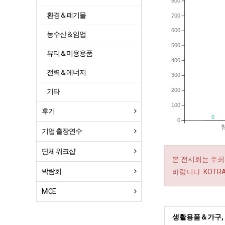
800
환경＆폐기물
700
600
농수산＆임업
500
뷰티＆미용용품
400
전력＆에너지
300
200
기타
100
후기
0
0
기업 출장연수
단체 워크샵
본 전시회는 주최
박람회
바랍니다. KOT
MICE
생활용품＆가구, 