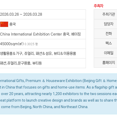
주최자
2026.03.26 ~ 2026.03.28
주최기관
담당자
중국
전화
China International Exhibition Center 중국, 베이징
팩스
45000sqm(㎡)
0.3025 평
이메일
생활용품＆가구, 쥬얼리, 패션＆섬유, 뷰티＆미용용품
홈페이지
패션,쥬얼리,문구용품, 뷰티등
ternational Gifts, Premium ＆ Houseware Exhibition (Beijing Gift ＆ Home),
nt in China that focuses on gifts and home-use items. As a flagship gift
over 20 years, attracting nearly 1,200 exhibitors to the two sessions e
reat platform to launch creative design and brands as well as to share th
 come from Beijing, North China, and Northeast China.