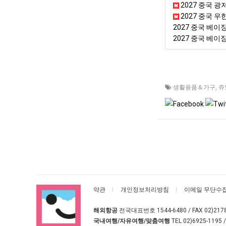
2027 중국 광
2027 중국 우
2027 중국 베
2027 중국 베
생활용품＆가구
,
쥬
약관
개인정보처리방침
이메일 무단수
해외항공
전국대표번호
1544-6480
/ FAX 02)217
국내여행/자유여행/맞춤여행
TEL
02)6925-1195
/