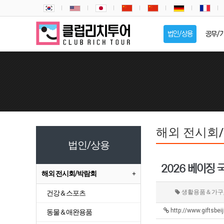
법인/상용
공무/
해외 전시회
법인/상용
2026 베이징 국
해외 전시회/박람회
생활용품＆가구,
건강＆스포츠
http://www.giftsbe
동물＆애완용품