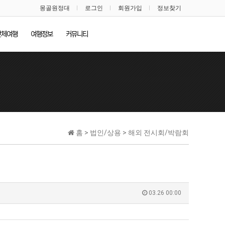
몽골원정대
로그인
회원가입
정보찾기
단체여행
여행정보
커뮤니티
홈 > 법인/상용 > 해외 전시회/박람회
03.26 00:00