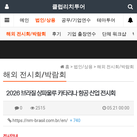
클럽리치투어
메인
법인/상용
공무/기업연수
테마투어
데이투
해외 전시회/박람회
후기
기업 출장연수
단체 워크샵
박
홈 > 법인/상용 > 해외 전시회/박람회
해외 전시회/박람회
2026 브라질 상파울루 카타리나 항공 산업 전시회
0
2515
05.21 00:00
https://nm-brasil.com.br/en/
+ 740
전시안내