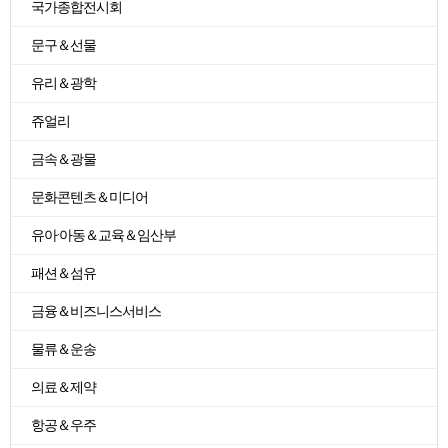
국가종합전시회
문구＆선물
유리＆광학
쥬얼리
금속＆광물
문화콘텐츠＆미디어
유아·아동＆교육＆임산부
패션＆섬유
금융＆비즈니스서비스
물류＆운송
의료＆제약
항공＆우주