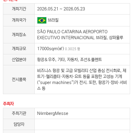
개최기간
2026.05.21 ~ 2026.05.23
개최국가
브라질
SÃO PAULO CATARINA AEROPORTO
개최장소
EXECUTIVO INTERNACIONAL 브라질, 상파울루
개최규모
17000sqm(㎡)
0.3025 평
산업분야
항공＆우주, 기타, 자동차, 조선＆플랜트
비즈니스 항공 및 고급 모빌리티 산업 중심 전시회로, 제
트기·헬리콥터·자동차·요트 등을 포함한 고성능 기계
전시품목
(“super machines”)가 전시. 또한, 항공기·장비·서비
스 등
주최자
주최기관
NürnbergMesse
담당자