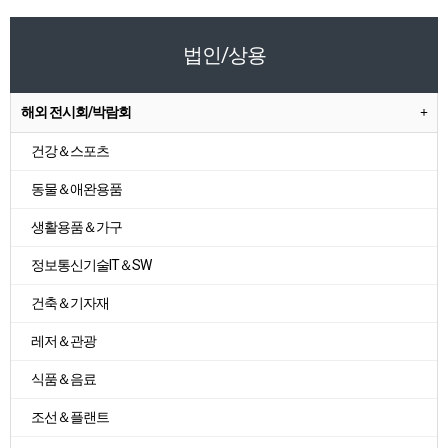
법인/상용
해외 전시회/박람회
건강＆스포츠
동물＆애완용품
생활용품＆가구
정보통신기술IT＆SW
건축＆기자재
레저＆관광
식품＆음료
조선＆플랜트