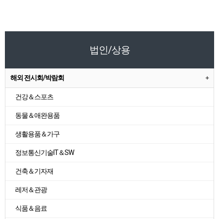
법인/상용
해외 전시회/박람회
건강＆스포츠
동물＆애완용품
생활용품＆가구
정보통신기술IT＆SW
건축＆기자재
레저＆관광
식품＆음료