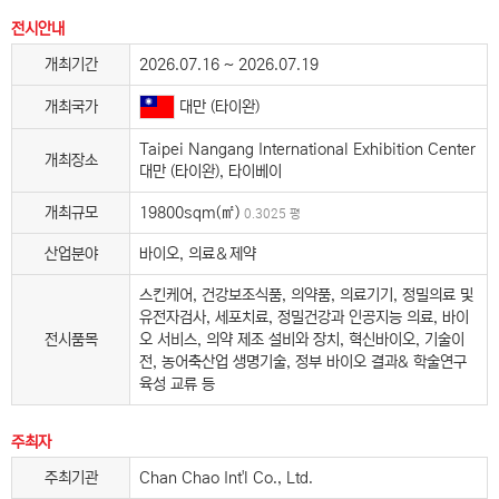
전시안내
개최기간
2026.07.16 ~ 2026.07.19
대만 (타이완)
개최국가
Taipei Nangang International Exhibition Center
개최장소
대만 (타이완), 타이베이
개최규모
19800sqm(㎡)
0.3025 평
산업분야
바이오, 의료＆제약
스킨케어, 건강보조식품, 의약품, 의료기기, 정밀의료 및
유전자검사, 세포치료, 정밀건강과 인공지능 의료, 바이
전시품목
오 서비스, 의약 제조 설비와 장치, 혁신바이오, 기술이
전, 농어축산업 생명기술, 정부 바이오 결과& 학술연구
육성 교류 등
주최자
주최기관
Chan Chao Int'l Co., Ltd.