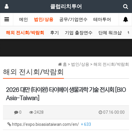
클럽리치투어
메인
법인/상용
공무/기업연수
테마투어
데이투
해외 전시회/박람회
후기
기업 출장연수
단체 워크샵
박
홈 > 법인/상용 > 해외 전시회/박람회
해외 전시회/박람회
2026 대만 (타이완) 타이베이 생물과학 기술 전시회 [BIO
Asia-Taiwan]
0
2428
07.16 00:00
https://expo.bioasiataiwan.com/en/
+ 633