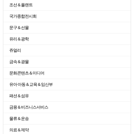
조선＆플랜트
국가종합전시회
문구＆선물
유리＆광학
쥬얼리
금속＆광물
문화콘텐츠＆미디어
유아·아동＆교육＆임산부
패션＆섬유
금융＆비즈니스서비스
물류＆운송
의료＆제약