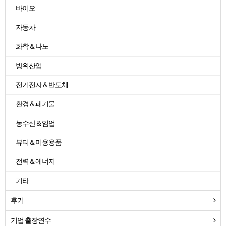
바이오
자동차
화학＆나노
방위산업
전기전자＆반도체
환경＆폐기물
농수산＆임업
뷰티＆미용용품
전력＆에너지
기타
후기
기업 출장연수