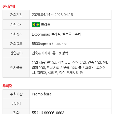
전시안내
개최기간
2026.04.14 ~ 2026.04.16
개최국가
브라질
개최장소
Expominas 브라질, 벨루오리존치
개최규모
5500sqm(㎡)
0.3025 평
산업분야
건축＆기자재, 유리＆광학
유리 제품: 판유리, 강화유리, 장식 유리, 건축 유리, 인테
전시품목
리어 유리, 액세서리 / 부품: 유리 틀 / 프레임, 고정장
치, 씰링재, 실리콘, 장식 액세서리 등
주최자
주최기관
Promo feira
담당자
전화
55 (11) 99906-0603