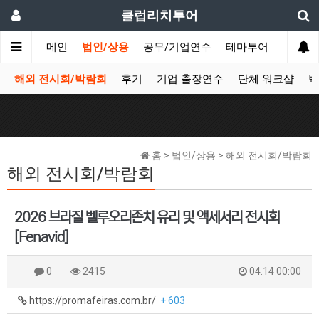
클럽리치투어
메인
법인/상용
공무/기업연수
테마투어
데이투
해외 전시회/박람회
후기
기업 출장연수
단체 워크샵
박
홈 > 법인/상용 > 해외 전시회/박람회
해외 전시회/박람회
2026 브라질 벨루오리존치 유리 및 액세서리 전시회
[Fenavid]
0
2415
04.14 00:00
https://promafeiras.com.br/
+ 603