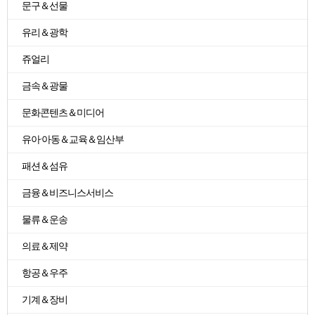
문구＆선물
유리＆광학
쥬얼리
금속＆광물
문화콘텐츠＆미디어
유아·아동＆교육＆임산부
패션＆섬유
금융＆비즈니스서비스
물류＆운송
의료＆제약
항공＆우주
기계＆장비