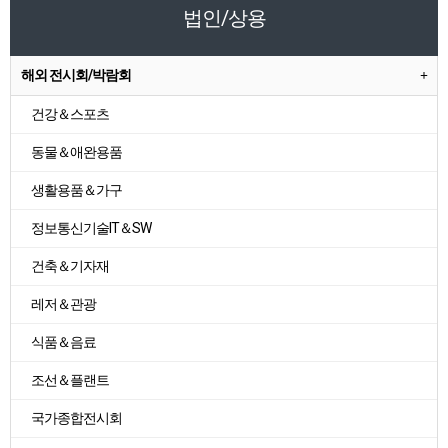
법인/상용
해외 전시회/박람회
건강＆스포츠
동물＆애완용품
생활용품＆가구
정보통신기술IT＆SW
건축＆기자재
레저＆관광
식품＆음료
조선＆플랜트
국가종합전시회