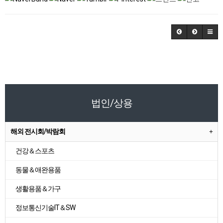
법인/상용
해외 전시회/박람회
건강＆스포츠
동물＆애완용품
생활용품＆가구
정보통신기술IT＆SW