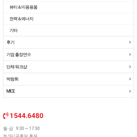
뷰티＆미용용품
전력＆에너지
기타
후기
기업 출장연수
단체 워크샵
박람회
MICE
1544.6480
월-금 : 9:30 ~ 17:30
토/일/공휴일 휴무