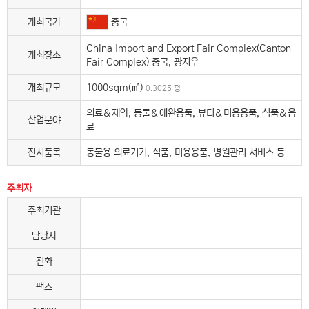
중국
개최국가
China Import and Export Fair Complex(Canton
개최장소
Fair Complex) 중국, 광저우
개최규모
1000sqm(㎡)
0.3025 평
의료＆제약, 동물＆애완용품, 뷰티＆미용용품, 식품＆음
산업분야
료
전시품목
동물용 의료기기, 식품, 미용용품, 병원관리 서비스 등
주최자
주최기관
담당자
전화
팩스