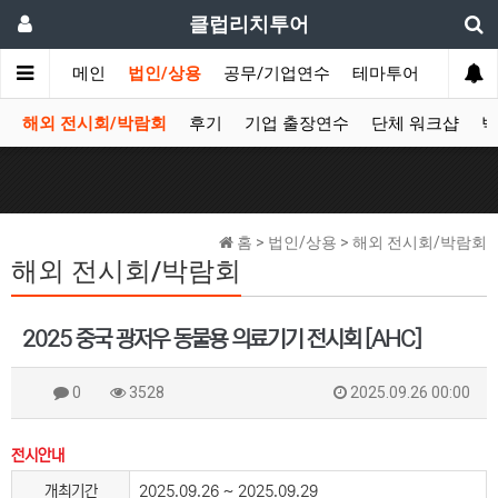
클럽리치투어
메인
법인/상용
공무/기업연수
테마투어
데이투
해외 전시회/박람회
후기
기업 출장연수
단체 워크샵
박
홈 > 법인/상용 > 해외 전시회/박람회
해외 전시회/박람회
2025 중국 광저우 동물용 의료기기 전시회 [AHC]
0
3528
2025.09.26 00:00
전시안내
개최기간
2025.09.26 ~ 2025.09.29