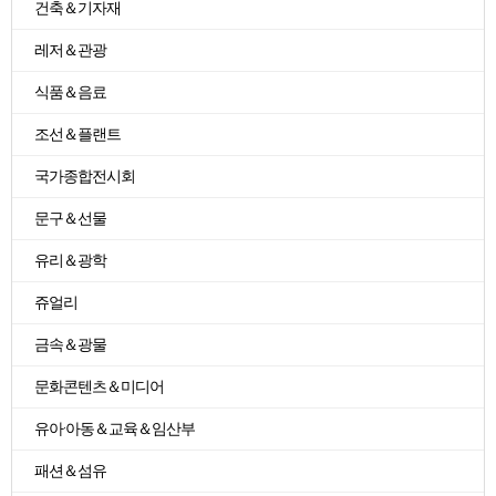
건축＆기자재
레저＆관광
식품＆음료
조선＆플랜트
국가종합전시회
문구＆선물
유리＆광학
쥬얼리
금속＆광물
문화콘텐츠＆미디어
유아·아동＆교육＆임산부
패션＆섬유