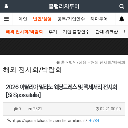
클럽리치투어
메인
법인/상용
공무/기업연수
테마투어
데이투
해외 전시회/박람회
후기
기업 출장연수
단체 워크샵
박
홈 > 법인/상용 > 해외 전시회/박람회
해외 전시회/박람회
2026 이탈리아 밀라노 웨딩드레스 및 액세서리 전시회
[Si Sposaitalia]
0
2521
02.21 00:00
https://sposaitaliacollezioni.fieramilano.it/
+ 784