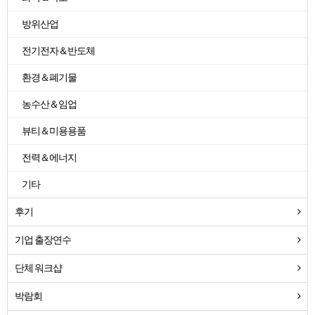
방위산업
전기전자＆반도체
환경＆폐기물
농수산＆임업
뷰티＆미용용품
전력＆에너지
기타
후기
기업 출장연수
단체 워크샵
박람회