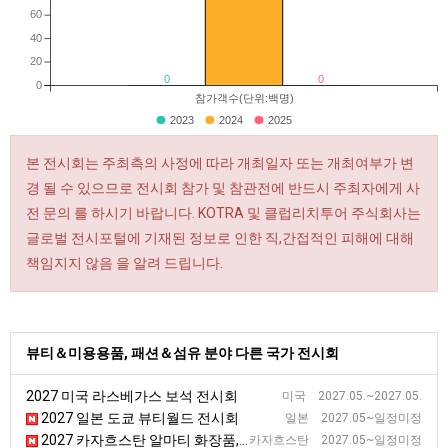
60
40
20
0
0
0
참가객수(단위:백명)
2023
2024
2025
본 전시회는 주최측의 사정에 따라 개최일자 또는 개최여부가 변
경 될 수 있으므로 전시회 참가 및 참관전에 반드시 주최자에게 사
전 문의 를 하시기 바랍니다. KOTRA 및 클럽리치투어 주식회사는
글로벌 전시포털에 기재된 정보로 인한 직,간접적인 피해에 대해
책임지지 않음 을 알려 드립니다.
뷰티＆미용용품, 패션＆섬유 분야 다른 국가 전시회
2027 미국 라스베가스 보석 전시회
미국 2027.05.~2027.05.
2027 일본 도쿄 뷰티월드 전시회
일본 2027.05~일정미정
2027 카자흐스탄 알마티 화장품, 뷰티 산업 관련 전시회
카자흐스탄 2027.05~일정미정