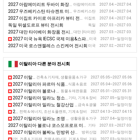
2027 아랍에미리트 두바이 화장품, 미용 전시회
아랍에미리트 2027.04.~2027.04.
2027 우즈베키스탄 타슈켄트 미용산업 전시회
우즈베키스탄 2027.04.~2027.04.
2027 이집트 카이로 아프리카 뷰티 전시회
이집트 2027.04.~2027.04.
독일 뒤셀도르프 뷰티 전시회
독일 2027.03.~2027.03.
2027 대만 타이베이 화장품 전시회(뷰티월드)
대만 (타이완) 2027.03.~2027.03.
2027 미국 뉴욕 IECSC 국제 미용&스파 전시회
미국 2027.03~일정미정
2027 미국 로스앤젤레스 스킨케어 전시회
미국 2027.02.~2027.02.
이탈리아 다른 분야 전시회
2027 이탈리아 베르가모 하드웨어 전시회 [IHFI]
건축＆기자재, 생활용품＆가구 2027.05.05~2027.05.06
2027 이탈리아 파르마 식품 및 음료 전시회 [CIBUS]
식품＆음료 2027.05.04~2027.05.06
2027 이탈리아 볼로냐 애완용품 전시회
동물＆애완용품 2027.05.01~2027.05.31
2027 이탈리아 밀라노 청소 전시회 [ISSA PULIRE]
기타, 기계＆장비 2027.05~일정미정
2027 이탈리아 밀라노 철강산업 전시회 [MADEINSTEEL]
금속＆광물 2027.05~일정미정
2027 이탈리아 라벤나 에너지 전시회 [Offshore Mediterranean Conference & Exhibition]
전력＆에너지, 조선＆플랜트, 기계＆장비 2027.04.13~2027.04.15
2027 이탈리아 밀라노 조명 전시회 [EUROLUCE]
생활용품＆가구 2027.04~일정미정
2027 이탈리아 볼로냐 코스모프로프 미용 전시회
기타 2027.03.~2027.03.
2027 이탈리아 볼짜노 민방위 산업 전시회 [civilprotect]
방위산업 2027.03~일정미정
2027 이탈리아 아레쪼 목재 에너지 전시회 [ITALIA LEGNO ENERGIA
수산＆임업, 건축＆기자재, 전력＆에너지, 기계＆장비, 기타 2027.03~일정미정