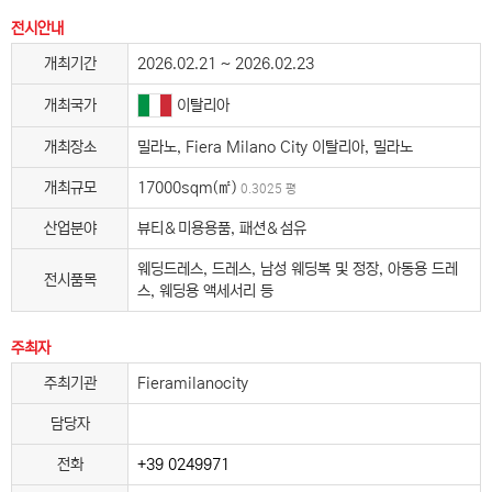
전시안내
개최기간
2026.02.21 ~ 2026.02.23
이탈리아
개최국가
개최장소
밀라노, Fiera Milano City 이탈리아, 밀라노
개최규모
17000sqm(㎡)
0.3025 평
산업분야
뷰티＆미용용품, 패션＆섬유
웨딩드레스, 드레스, 남성 웨딩복 및 정장, 아동용 드레
전시품목
스, 웨딩용 액세서리 등
주최자
주최기관
Fieramilanocity
담당자
전화
+39 0249971