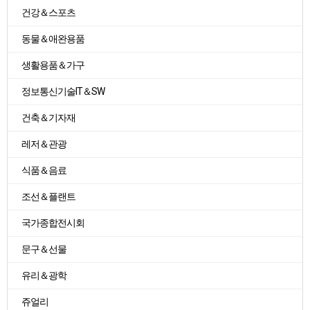
건강＆스포츠
동물＆애완용품
생활용품＆가구
정보통신기술IT＆SW
건축＆기자재
레저＆관광
식품＆음료
조선＆플랜트
국가종합전시회
문구＆선물
유리＆광학
쥬얼리