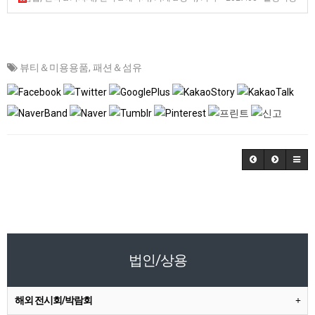
뷰티＆미용용품
,
패션＆섬유
법인/상용
해외 전시회/박람회