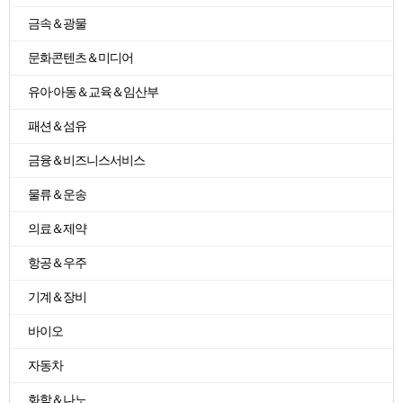
금속＆광물
문화콘텐츠＆미디어
유아·아동＆교육＆임산부
패션＆섬유
금융＆비즈니스서비스
물류＆운송
의료＆제약
항공＆우주
기계＆장비
바이오
자동차
화학＆나노