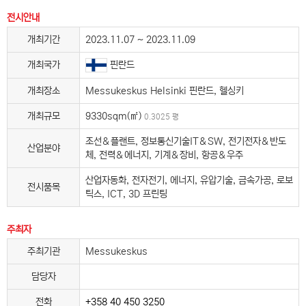
전시안내
개최기간
2023.11.07 ~ 2023.11.09
개최국가
핀란드
개최장소
Messukeskus Helsinki 핀란드, 헬싱키
개최규모
9330sqm(㎡)
0.3025 평
조선＆플랜트, 정보통신기술IT＆SW, 전기전자＆반도
산업분야
체, 전력＆에너지, 기계＆장비, 항공＆우주
산업자동화, 전자전기, 에너지, 유압기술, 금속가공, 로보
전시품목
틱스, ICT, 3D 프린팅
주최자
주최기관
Messukeskus
담당자
전화
+358 40 450 3250