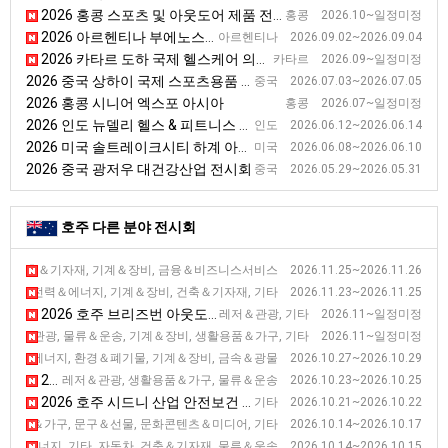
2026 홍콩 스포츠 및 아웃도어 제품 전시회 [Asian Sporting & Outdoor Products Show]
홍콩 2026.10~일정미정
2026 아르헨티나 부에노스아이레스 보안안전화재 전시회 [Intersec]
아르헨티나 2026.09.02~2026.09.04
2026 카타르 도하 국제 헬스케어 의료 전시회 [Qatar Medicare]
카타르 2026.09~일정미정
2026 중국 상하이 국제 스포츠용품 전시회 [China Sport Show]
중국 2026.07.03~2026.07.05
2026 홍콩 시니어 엑스포 아시아
홍콩 2026.07~일정미정
2026 인도 뉴델리 헬스 & 피트니스 전시회 [IHFF]
인도 2026.06.12~2026.06.14
2026 미국 솔트레이크시티 하계 아웃도어용품 전시회
미국 2026.06.08~2026.06.10
2026 중국 광저우 대건강산업 전시회
중국 2026.05.29~2026.05.31
호주 다른 분야 전시회
2026 호주 멜버른 건축 전시회 [Melbourne Build 2026]
건축＆기자재, 기계＆장비, 금융＆비즈니스서비스 2026.11.25~2026.11.26
2026 호주 브리즈번 철도 산업 전시회 [AUSRAIL PLUS]
W, 전력＆에너지, 기계＆장비, 건축＆기자재, 기타 2026.11.23~2026.11.25
2026 호주 브리즈번 아웃도어 및 어드벤처 전시회 [Adventure Expo]
레저＆관광, 기타 2026.11~일정미정
2026 호주 시드니 국제 보트 전시회 [Sydney International Boat Sh
레저＆관광, 물류＆운송, 기계＆장비, 생활용품＆가구, 기타 2026.11~일정미정
2026 호주 시드니 국제 광업 및 자원 전시회 [IMARC]
력＆에너지, 환경＆폐기물, 기계＆장비, 금속＆광물 2026.10.27~2026.10.29
2026 호주 캔버라 캐러빈 & 캠핑 전시회 [Caravan Lifestyle Expo]
레저＆관광, 생활용품＆가구, 물류＆운송 2026.10.23~2026.10.25
2026 호주 시드니 산업 안전보건 전시회 [Workplace Health &Safety]
기타 2026.10.21~2026.10.22
2026 호주 브리즈번 수공예 & 퀼트 전시회 [Craft & Quilt Fair]
활용품＆가구, 문구＆선물, 문화콘텐츠＆미디어, 기타 2026.10.14~2026.10.17
2026 호주 시드니 도로 건설 전시회 [Highways AU]
＆에너지, 기타, 자동차, 건축＆기자재, 물류＆운송 2026.10.14~2026.10.15