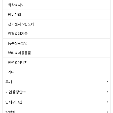
화학＆나노
방위산업
전기전자＆반도체
환경＆폐기물
농수산＆임업
뷰티＆미용용품
전력＆에너지
기타
후기
기업 출장연수
단체 워크샵
박람회