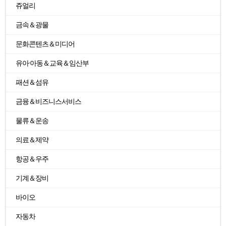
쥬얼리
금속＆광물
문화콘텐츠＆미디어
유아·아동＆교육＆임산부
패션＆섬유
금융＆비즈니스서비스
물류＆운송
의료＆제약
항공＆우주
기계＆장비
바이오
자동차