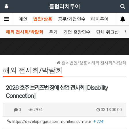
클럽리치투어
메인
법인/상용
공무/기업연수
테마투어
데이투
해외 전시회/박람회
후기
기업 출장연수
단체 워크샵
박
홈 > 법인/상용 > 해외 전시회/박람회
해외 전시회/박람회
2026 호주 브리즈번 장애 산업 전시회 [Disability
Connection]
0
2974
03.13 00:00
https://developingauscommunities.com.au/
+ 724