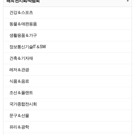
해외 전시회/박람회
건강＆스포츠
동물＆애완용품
생활용품＆가구
정보통신기술IT＆SW
건축＆기자재
레저＆관광
식품＆음료
조선＆플랜트
국가종합전시회
문구＆선물
유리＆광학