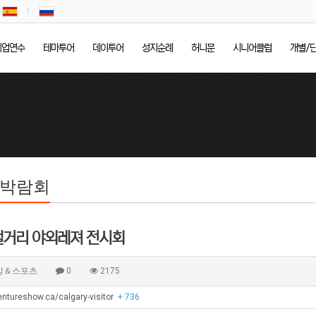
기업연수
테마투어
데이투어
성지순례
허니문
시니어클럽
개별/
/박람회
 캘거리 야외레져 전시회
건강＆스포츠
0
2175
entureshow.ca/calgary-visitor
+ 736