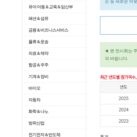
는 등 새로운 아
유아·아동＆교육＆임산부
패션＆섬유
금융＆비즈니스서비스
물류＆운송
★ 본 전시회는 
의료＆제약
의 바랍니다.
항공＆우주
기계＆장비
최근 년도별 참가국수,
년도
바이오
2025
자동차
2024
화학＆나노
2023
방위산업
전기전자＆반도체
통계