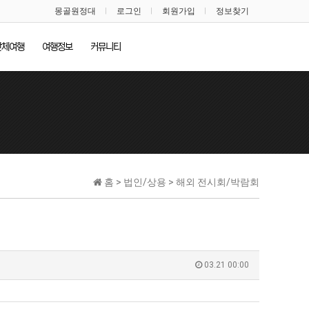
몽골원정대
로그인
회원가입
정보찾기
단체여행
여행정보
커뮤니티
홈 > 법인/상용 > 해외 전시회/박람회
03.21 00:00