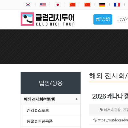
법인/상용
공무/
해외 전시회
법인/상용
2026 캐나다
해외 전시회/박람회
레저＆관광, 
건강＆스포츠
https://outdooradv
동물＆애완용품