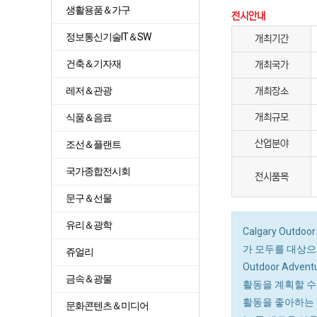
생활용품＆가구
전시안내
정보통신기술IT＆SW
개최기간
건축＆기자재
개최국가
레저＆관광
개최장소
식품＆음료
개최규모
산업분야
조선＆플랜트
국가종합전시회
전시품목
문구＆선물
유리＆광학
Calgary Out
가 모두를 대상으로
쥬얼리
Outdoor Ad
금속＆광물
활동을 계획할 수도 
활동을 좋아하는 
문화콘텐츠＆미디어