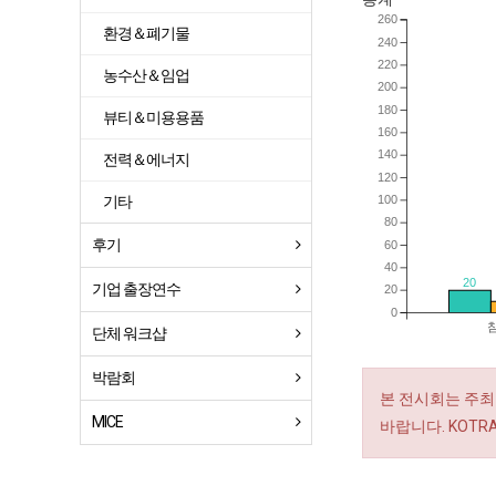
260
환경＆폐기물
240
220
농수산＆임업
200
180
뷰티＆미용용품
160
140
전력＆에너지
120
100
기타
80
후기
60
40
20
기업 출장연수
20
0
단체 워크샵
박람회
본 전시회는 주최
MICE
바랍니다. KOT