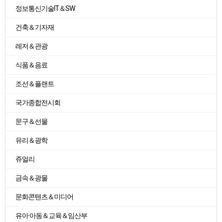
정보통신기술IT＆SW
건축＆기자재
레저＆관광
식품＆음료
조선＆플랜트
국가종합전시회
문구＆선물
유리＆광학
쥬얼리
금속＆광물
문화콘텐츠＆미디어
유아·아동＆교육＆임산부