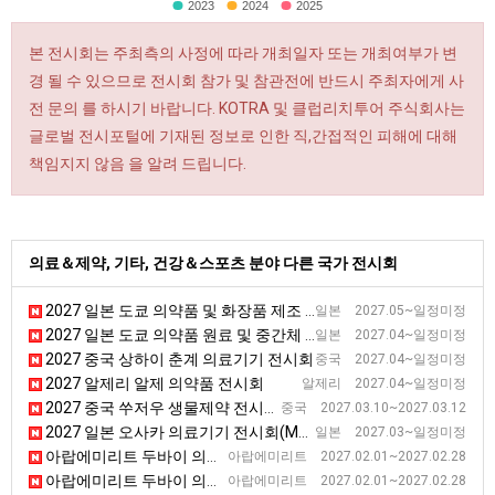
2023
2024
2025
본 전시회는 주최측의 사정에 따라 개최일자 또는 개최여부가 변
경 될 수 있으므로 전시회 참가 및 참관전에 반드시 주최자에게 사
전 문의 를 하시기 바랍니다. KOTRA 및 클럽리치투어 주식회사는
글로벌 전시포털에 기재된 정보로 인한 직,간접적인 피해에 대해
책임지지 않음 을 알려 드립니다.
의료＆제약, 기타, 건강＆스포츠 분야 다른 국가 전시회
2027 일본 도쿄 의약품 및 화장품 제조 전시회 [Interphex]
일본 2027.05~일정미정
2027 일본 도쿄 의약품 원료 및 중간체 전시회 [CPhI]
일본 2027.04~일정미정
2027 중국 상하이 춘계 의료기기 전시회
중국 2027.04~일정미정
2027 알제리 알제 의약품 전시회
알제리 2027.04~일정미정
2027 중국 쑤저우 생물제약 전시회(BIO China) [BIO China]
중국 2027.03.10~2027.03.12
2027 일본 오사카 의료기기 전시회(Medical)
일본 2027.03~일정미정
아랍에미리트 두바이 의료진단기기 전시회
아랍에미리트 2027.02.01~2027.02.28
아랍에미리트 두바이 의료진단기기 전시회
아랍에미리트 2027.02.01~2027.02.28