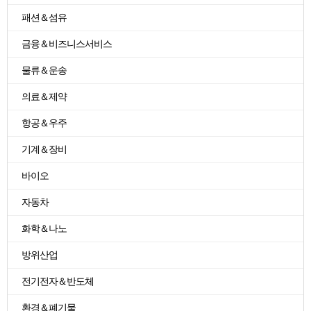
패션＆섬유
금융＆비즈니스서비스
물류＆운송
의료＆제약
항공＆우주
기계＆장비
바이오
자동차
화학＆나노
방위산업
전기전자＆반도체
환경＆폐기물