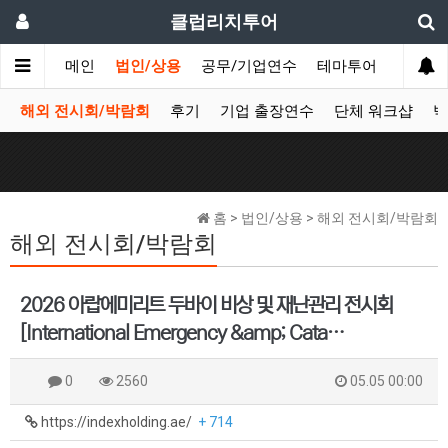
클럽리치투어
메인
법인/상용
공무/기업연수
테마투어
데이투
해외 전시회/박람회
후기
기업 출장연수
단체 워크샵
박
홈 > 법인/상용 > 해외 전시회/박람회
해외 전시회/박람회
2026 아랍에미리트 두바이 비상 및 재난관리 전시회
[International Emergency &amp; Cata…
0
2560
05.05 00:00
https://indexholding.ae/
+ 714