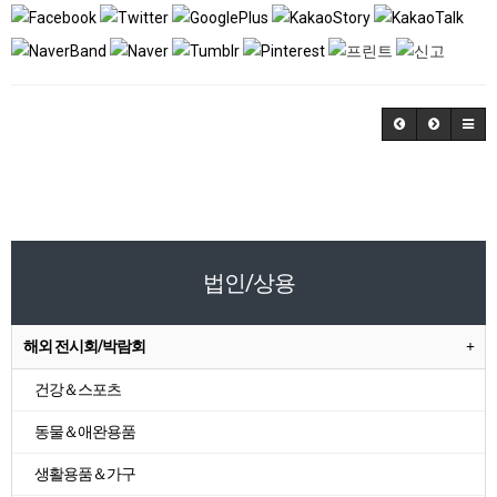
법인/상용
해외 전시회/박람회
건강＆스포츠
동물＆애완용품
생활용품＆가구