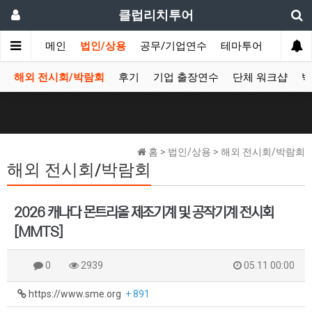
클럽리치투어
메인
법인/상용
공무/기업연수
테마투어
데이투
해외 전시회/박람회
후기
기업 출장연수
단체 워크샵
박
홈 > 법인/상용 > 해외 전시회/박람회
해외 전시회/박람회
2026 캐나다 몬트리올 제조기계 및 공작기계 전시회
[MMTS]
0
2939
05.11 00:00
https://www.sme.org
+ 891