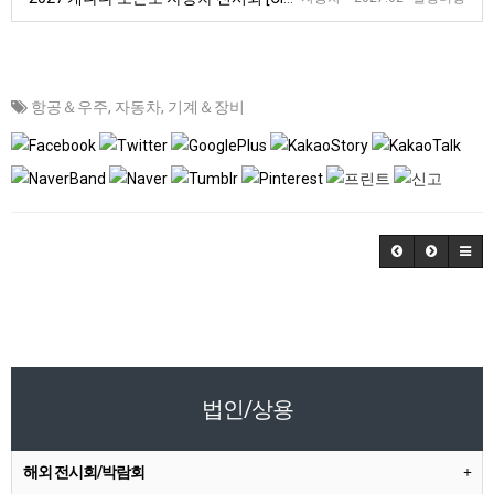
항공＆우주
,
자동차
,
기계＆장비
법인/상용
해외 전시회/박람회