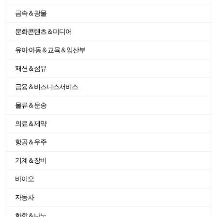
금속＆광물
문화콘텐츠＆미디어
유아·아동＆교육＆임산부
패션＆섬유
금융＆비즈니스서비스
물류＆운송
의료＆제약
항공＆우주
기계＆장비
바이오
자동차
화학＆나노