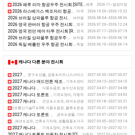
2026 페루 리마 항공우주 전시회 [SITEDRONE]
페루 2026.11~일정미정
2026 라스베가스 백조자리 항공산업 엑스포 [NBAA-BACE]
미국 2026.10.20~2026.10.22
2026 브라질 상파울루 항공 전시회 [labace]
브라질 2026.08.04~2026.08.06
2026 영국 판버러 항공 우주 전시회 [Farnborough International Air Show]
영국 2026.07.20~2026.12.24
2026 영국 런던 에어 타투 전시회 [RIAT]
영국 2026.07.17~2026.07.19
2026 브라질 상파울루 항공우주 전시회 [SpaceBR Show]
브라질 2026.06.16~2026.06.18
2026 독일 베를린 우주 항공 전시회 [ILA ]
독일 2026.06.10~2026.06.14
캐나다 다른 분야 전시회
2027 캐나다 토론토 그래픽 전시회
문구＆선물, 금융＆비즈니스서비스 2027.05.05~2027.05.07
2027 캐나다 애드먼튼 제조기술 전시회
기계＆장비 2027.04.13~2027.04.15
2027 캐나다 토론토 유제품 전시회 [CDX]
식품＆음료, 농수산＆임업 2027.04.07~2027.04.08
2027 캐나다 토론토 폐기물 및 재활용 전시회
기계＆장비, 자동차 2027.04.01~2027.04.03
2027 캐나다 토론토 스포츠맨 전시회
건강＆스포츠, 레저＆관광 2027.03.18~2027.03.21
2027 캐나다 토론토 요식업 전시회 [RC Show]
물, 정보통신기술IT＆SW, 식품＆음료, 물류＆운송 2027.03.07~2027.03.09
2027 캐나다 토론토 광물 탐사 및 채굴 전시회 [PDAC]
금속＆광물, 기타 2027.03.07~2027.03.10
2027 캐나다 토론토 홈 전시회
패션＆섬유, 건축＆기자재, 생활용품＆가구 2027.03.05~2027.03.14
2027 캐나다 토론토 콘크리트 전시회
기계＆장비, 건축＆기자재 2027.02.10~2027.02.11
2027 캐나다 토론토 자동차 전시회 [CIAS]
자동차 2027.02~일정미정