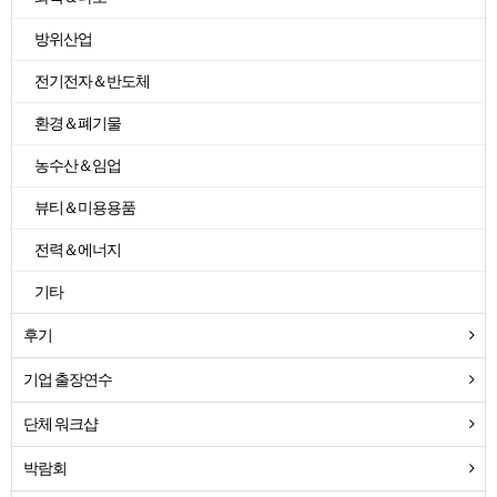
방위산업
전기전자＆반도체
환경＆폐기물
농수산＆임업
뷰티＆미용용품
전력＆에너지
기타
후기
기업 출장연수
단체 워크샵
박람회