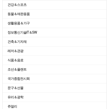
건강＆스포츠
동물＆애완용품
생활용품＆가구
정보통신기술IT＆SW
건축＆기자재
레저＆관광
식품＆음료
조선＆플랜트
국가종합전시회
문구＆선물
유리＆광학
쥬얼리