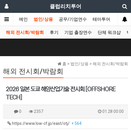
클럽리치투어
메인
법인/상용
공무/기업연수
테마투어
데이투
해외 전시회/박람회
후기
기업 출장연수
단체 워크샵
박
홈 > 법인/상용 > 해외 전시회/박람회
해외 전시회/박람회
2026 일본 도쿄 해양산업기술 전시회 [OFFSHORE
TECH]
0
2357
01.28 00:00
https://www.low-cf.jp/east/otj/
+ 564