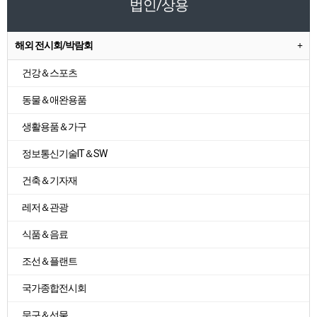
법인/상용
해외 전시회/박람회
건강＆스포츠
동물＆애완용품
생활용품＆가구
정보통신기술IT＆SW
건축＆기자재
레저＆관광
식품＆음료
조선＆플랜트
국가종합전시회
문구＆선물