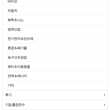
바이오
자동차
화학＆나노
방위산업
전기전자＆반도체
환경＆폐기물
농수산＆임업
뷰티＆미용용품
전력＆에너지
기타
후기
기업 출장연수