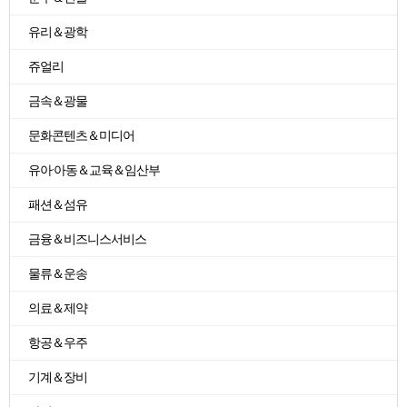
유리＆광학
쥬얼리
금속＆광물
문화콘텐츠＆미디어
유아·아동＆교육＆임산부
패션＆섬유
금융＆비즈니스서비스
물류＆운송
의료＆제약
항공＆우주
기계＆장비