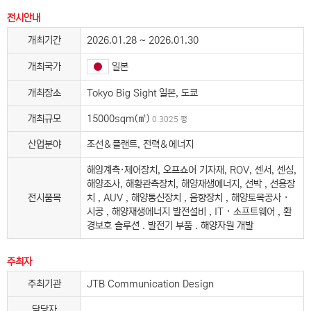
전시안내
개최기간
2026.01.28 ~ 2026.01.30
일본
개최국가
개최장소
Tokyo Big Sight 일본, 도쿄
개최규모
15000sqm(㎡)
0.3025 평
산업분야
조선＆플랜트, 전력＆에너지
해양계측·제어장치, 오프쇼어 기자재, ROV, 센서, 센싱,
해양조사, 해황관측장치, 해양재생에너지, 선박 , 선용장
전시품목
치 , AUV , 해양통신장치 , 음향장치 , 해양토목공사 ·
시공 , 해양재생에너지 발전설비 , IT · 소프트웨어 , 환
경보호 솔루션 . 발전기 부품 . 해양자원 개발
주최자
주최기관
JTB Communication Design
담당자