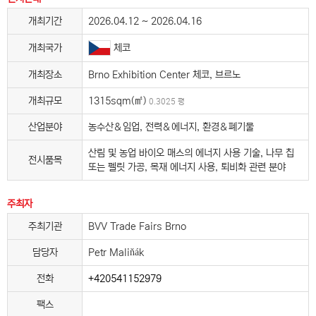
개최기간
2026.04.12 ~ 2026.04.16
체코
개최국가
개최장소
Brno Exhibition Center 체코, 브르노
개최규모
1315sqm(㎡)
0.3025 평
산업분야
농수산＆임업, 전력＆에너지, 환경＆폐기물
산림 및 농업 바이오 매스의 에너지 사용 기술, 나무 칩
전시품목
또는 펠릿 가공, 목재 에너지 사용, 퇴비화 관련 분야
주최자
주최기관
BVV Trade Fairs Brno
담당자
Petr Maliňák
전화
+420541152979
팩스