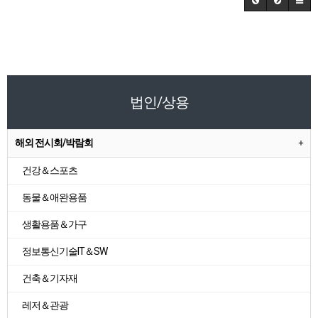
법인/상용
해외 전시회/박람회
건강＆스포츠
동물＆애완용품
생활용품＆가구
정보통신기술IT＆SW
건축＆기자재
레저＆관광