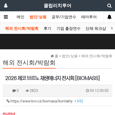
클럽리치투어
메인
법인/상용
공무/기업연수
테마투어
데이투
해외 전시회/박람회
후기
기업 출장연수
단체 워크샵
박
홈 > 법인/상용 > 해외 전시회/박람회
해외 전시회/박람회
2026 체코 브르노 재생에너지 전시회 [BIOMASS]
0
2823
04.12 00:00
https://www.bvv.cz/biomasa/kontakty
+ 692
전시안내