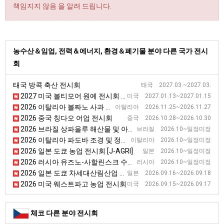
책임지지 않음 을 알려 드립니다.
농수산＆임업, 전력＆에너지, 환경＆폐기물 분야 다른 국가 전시
회
태국 방콕 축산 전시회
태국 2027.03.~2027.03.
2027 미국 볼티모어 원예 전시회 [Mid-Atlantic Nursery Trade Show]
미국 2027.01.13~2027.01.15
2026 이탈리아 볼짜노 사과 전시회 [INTERPOMA]
이탈리아 2026.11.25~2026.11.27
2026 중국 칭다오 어업 전시회
중국 2026.10.28~2026.10.30
2026 브라질 상파울루 해산물 및 아시안 식품 전시회 [Asian & Sea Food Show]
브라질 2026.10~일정미정
2026 이탈리아 파도바 조경 및 정원용품 전시회 [FLORMART]
이탈리아 2026.10~일정미정
2026 일본 도쿄 농업 전시회 [J-AGRI]
일본 2026.10~일정미정
2026 러시아 유즈노-사할린스크 수산업 전시회 [Рыбная Индустрия 2025]
러시아 2026.10~일정미정
2026 일본 도쿄 차세대산림산업 전시회 [FORESTRISE]
일본 2026.09.16~2026.09.18
2026 미국 웨스트파고 농업 전시회
미국 2026.09.15~2026.09.17
체코 다른 분야 전시회