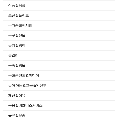
식품＆음료
조선＆플랜트
국가종합전시회
문구＆선물
유리＆광학
쥬얼리
금속＆광물
문화콘텐츠＆미디어
유아·아동＆교육＆임산부
패션＆섬유
금융＆비즈니스서비스
물류＆운송