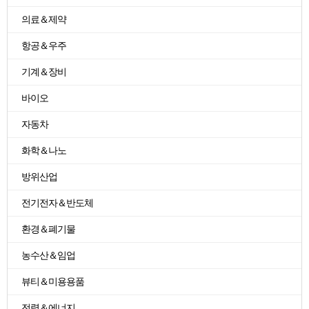
의료＆제약
항공＆우주
기계＆장비
바이오
자동차
화학＆나노
방위산업
전기전자＆반도체
환경＆폐기물
농수산＆임업
뷰티＆미용용품
전력＆에너지