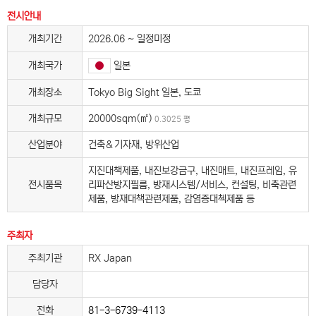
전시안내
개최기간
2026.06 ~ 일정미정
일본
개최국가
개최장소
Tokyo Big Sight 일본, 도쿄
개최규모
20000sqm(㎡)
0.3025 평
산업분야
건축＆기자재, 방위산업
지진대책제품, 내진보강금구, 내진매트, 내진프레임, 유
전시품목
리파산방지필름, 방재시스템/서비스, 컨설팅, 비축관련
제품, 방재대책관련제품, 감염증대첵제품 등
주최자
주최기관
RX Japan
담당자
전화
81-3-6739-4113