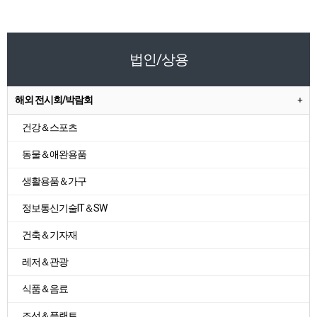
법인/상용
해외 전시회/박람회
건강＆스포츠
동물＆애완용품
생활용품＆가구
정보통신기술IT＆SW
건축＆기자재
레저＆관광
식품＆음료
조선＆플랜트