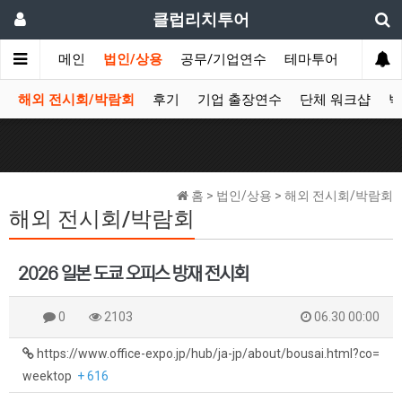
클럽리치투어
메인
법인/상용
공무/기업연수
테마투어
데이투
해외 전시회/박람회
후기
기업 출장연수
단체 워크샵
박
홈 > 법인/상용 > 해외 전시회/박람회
해외 전시회/박람회
2026 일본 도쿄 오피스 방재 전시회
0
2103
06.30 00:00
https://www.office-expo.jp/hub/ja-jp/about/bousai.html?co=
weektop
+ 616