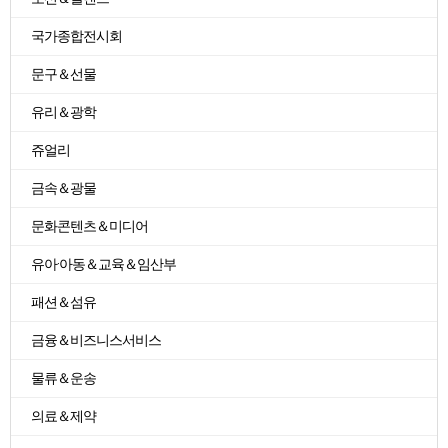
국가종합전시회
문구＆선물
유리＆광학
쥬얼리
금속＆광물
문화콘텐츠＆미디어
유아·아동＆교육＆임산부
패션＆섬유
금융＆비즈니스서비스
물류＆운송
의료＆제약