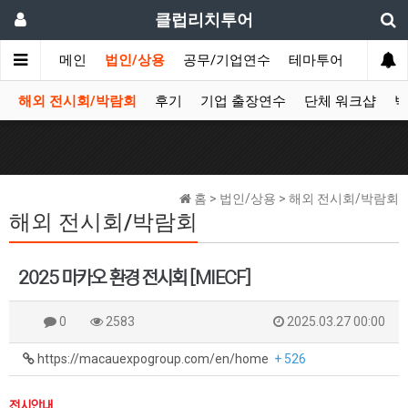
클럽리치투어
메인
법인/상용
공무/기업연수
테마투어
데이투
해외 전시회/박람회
후기
기업 출장연수
단체 워크샵
박
홈 > 법인/상용 > 해외 전시회/박람회
해외 전시회/박람회
2025 마카오 환경 전시회 [MIECF]
0
2583
2025.03.27 00:00
https://macauexpogroup.com/en/home
+ 526
전시안내