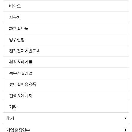
바이오
자동차
화학＆나노
방위산업
전기전자＆반도체
환경＆폐기물
농수산＆임업
뷰티＆미용용품
전력＆에너지
기타
후기
기업 출장연수