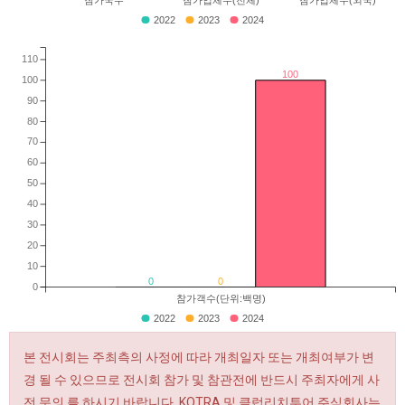
참가국수
참가업체수(전체)
참가업체수(외국)
2022
2023
2024
110
100
100
90
80
70
60
50
40
30
20
10
0
0
0
참가객수(단위:백명)
2022
2023
2024
본 전시회는 주최측의 사정에 따라 개최일자 또는 개최여부가 변
경 될 수 있으므로 전시회 참가 및 참관전에 반드시 주최자에게 사
전 문의 를 하시기 바랍니다. KOTRA 및 클럽리치투어 주식회사는