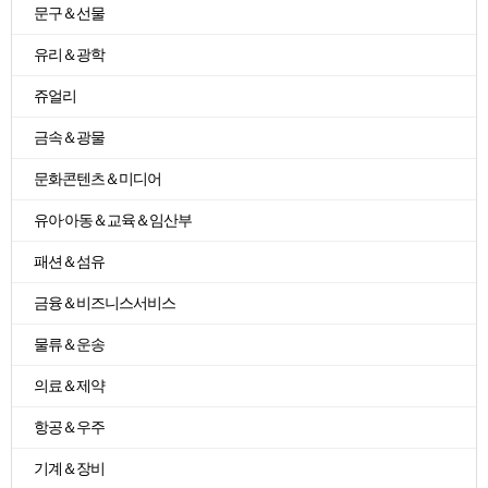
문구＆선물
유리＆광학
쥬얼리
금속＆광물
문화콘텐츠＆미디어
유아·아동＆교육＆임산부
패션＆섬유
금융＆비즈니스서비스
물류＆운송
의료＆제약
항공＆우주
기계＆장비