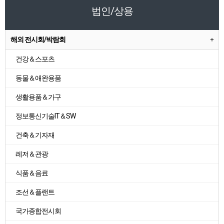
법인/상용
해외 전시회/박람회
건강＆스포츠
동물＆애완용품
생활용품＆가구
정보통신기술IT＆SW
건축＆기자재
레저＆관광
식품＆음료
조선＆플랜트
국가종합전시회