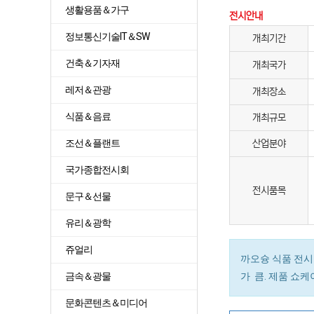
생활용품＆가구
전시안내
정보통신기술IT＆SW
개최기간
건축＆기자재
개최국가
레저＆관광
개최장소
식품＆음료
개최규모
조선＆플랜트
산업분야
국가종합전시회
전시품목
문구＆선물
유리＆광학
쥬얼리
까오슝 식품 전시
금속＆광물
가 큼. 제품 쇼
문화콘텐츠＆미디어