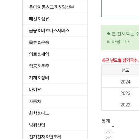
유아·아동＆교육＆임산부
패션＆섬유
금융＆비즈니스서비스
★ 본 전시회는 
의 바랍니다.
물류＆운송
의료＆제약
최근 년도별 참가국수,
항공＆우주
년도
기계＆장비
2024
바이오
2023
자동차
2022
화학＆나노
통계
방위산업
260
전기전자＆반도체
240