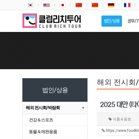
법인/상용
공무/
해외 전시회
법인/상용
2025 대만 (
해외 전시회/박람회
식품＆음료
건강＆스포츠
https://www.foodk
동물＆애완용품