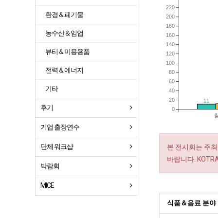
220
환경＆폐기물
200
180
농수산＆임업
160
140
뷰티＆미용용품
120
100
전력＆에너지
80
60
기타
40
20
11
후기
0
기업 출장연수
단체 워크샵
본 전시회는 주최
바랍니다. KOT
박람회
MICE
식품＆음료 분야 