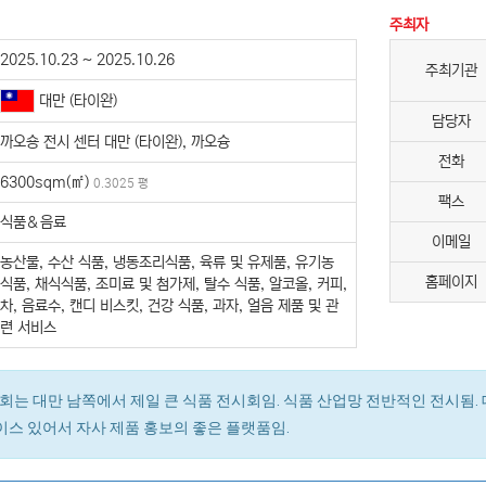
주최자
2025.10.23 ~ 2025.10.26
주최기관
대만 (타이완)
담당자
까오숑 전시 센터 대만 (타이완), 까오슝
전화
6300sqm(㎡)
0.3025 평
팩스
식품＆음료
이메일
농산물, 수산 식품, 냉동조리식품, 육류 및 유제품, 유기농
홈페이지
식품, 채식식품, 조미료 및 첨가제, 탈수 식품, 알코올, 커피,
차, 음료수, 캔디 비스킷, 건강 식품, 과자, 얼음 제품 및 관
련 서비스
회는 대만 남쪽에서 제일 큰 식품 전시회임. 식품 산업망 전반적인 전시됨. 
케이스 있어서 자사 제품 홍보의 좋은 플랫품임.