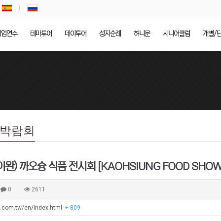
기업연수
테마투어
데이투어
성지순례
허니문
시니어클럽
개별/
/박람회
타이완) 까오슝 식품 전시회 [KAOHSIUNG FOOD SHOW
0
2611
h.com.tw/en/index.html
+ 809