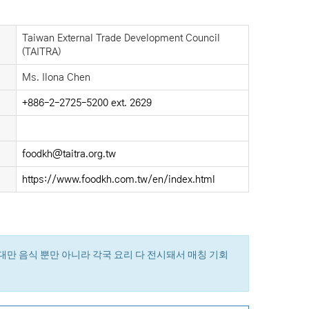
Taiwan External Trade Development Council
(TAITRA)
Ms. Ilona Chen
+886-2-2725-5200 ext. 2629
foodkh@taitra.org.tw
https://www.foodkh.com.tw/en/index.html
대만 음식 뿐만 아니라 각국 요리 다 전시돼서 매칭 기회