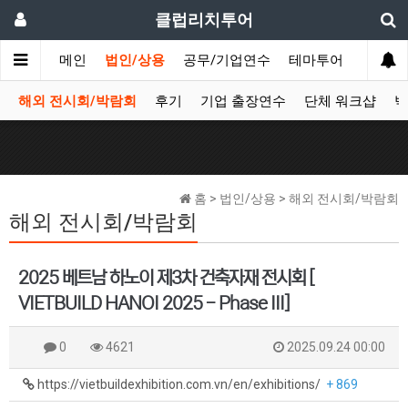
클럽리치투어
메인
법인/상용
공무/기업연수
테마투어
데이투
해외 전시회/박람회
후기
기업 출장연수
단체 워크샵
박
홈 > 법인/상용 > 해외 전시회/박람회
해외 전시회/박람회
2025 베트남 하노이 제3차 건축자재 전시회 [
VIETBUILD HANOI 2025 - Phase III]
0
4621
2025.09.24 00:00
https://vietbuildexhibition.com.vn/en/exhibitions/
+ 869