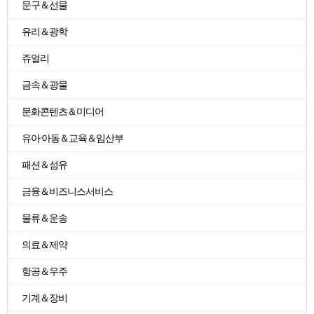
문구＆선물
유리＆광학
쥬얼리
금속＆광물
문화콘텐츠＆미디어
유아·아동＆교육＆임산부
패션＆섬유
금융＆비즈니스서비스
물류＆운송
의료＆제약
항공＆우주
기계＆장비