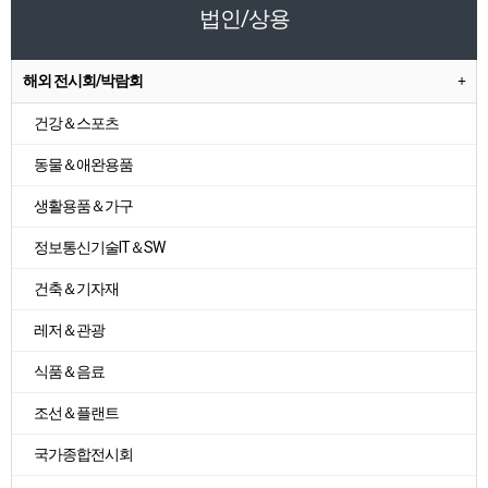
법인/상용
해외 전시회/박람회
건강＆스포츠
동물＆애완용품
생활용품＆가구
정보통신기술IT＆SW
건축＆기자재
레저＆관광
식품＆음료
조선＆플랜트
국가종합전시회