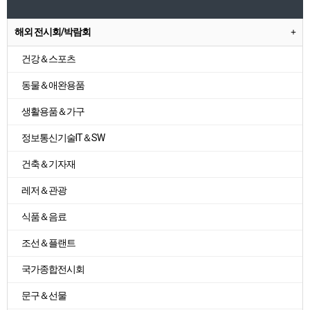
해외 전시회/박람회
건강＆스포츠
동물＆애완용품
생활용품＆가구
정보통신기술IT＆SW
건축＆기자재
레저＆관광
식품＆음료
조선＆플랜트
국가종합전시회
문구＆선물