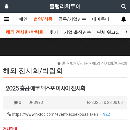
클럽리치투어
메인
법인/상용
공무/기업연수
테마투어
데이투
해외 전시회/박람회
후기
기업 출장연수
단체 워크샵
박
홈 > 법인/상용 > 해외 전시회/박람회
해외 전시회/박람회
2025 홍콩 에코 엑스포 아시아 전시회
0
3993
2025.10.28 00:00
https://www.hktdc.com/event/ecoexpoasia/en
+ 922
전시안내