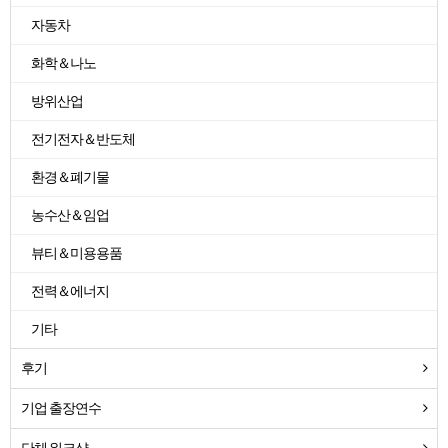
자동차
화학＆나노
방위산업
전기전자＆반도체
환경＆폐기물
농수산＆임업
뷰티＆미용용품
전력＆에너지
기타
후기
기업 출장연수