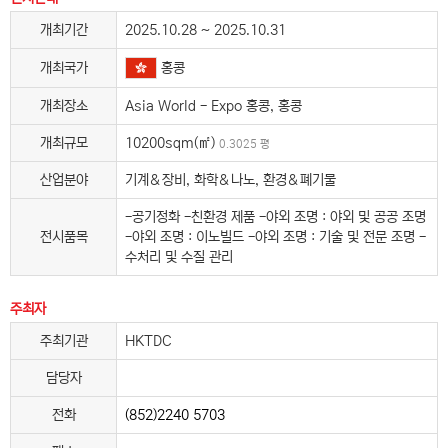
개최기간
2025.10.28 ~ 2025.10.31
홍콩
개최국가
개최장소
Asia World - Expo 홍콩, 홍콩
개최규모
10200sqm(㎡)
0.3025 평
산업분야
기계＆장비, 화학＆나노, 환경＆폐기물
-공기정화 -친환경 제품 -야외 조명 : 야외 및 공공 조명
전시품목
-야외 조명 : 이노빌드 -야외 조명 : 기술 및 전문 조명 -
수처리 및 수질 관리
주최자
주최기관
HKTDC
담당자
전화
(852)2240 5703