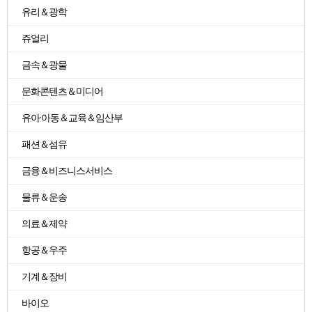
유리＆광학
쥬얼리
금속＆광물
문화콘텐츠＆미디어
유아·아동＆교육＆임산부
패션＆섬유
금융＆비즈니스서비스
물류＆운송
의료＆제약
항공＆우주
기계＆장비
바이오