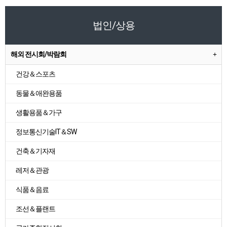
법인/상용
해외 전시회/박람회
건강＆스포츠
동물＆애완용품
생활용품＆가구
정보통신기술IT＆SW
건축＆기자재
레저＆관광
식품＆음료
조선＆플랜트