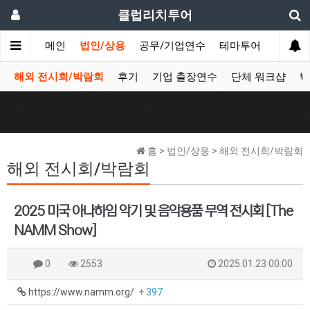
클럽리치투어
메인
법인/상용
공무/기업연수
테마투어
데이투
해외 전시회/박람회
후기
기업 출장연수
단체 워크샵
박
홈 > 법인/상용 > 해외 전시회/박람회
해외 전시회/박람회
2025 미국 아나하임 악기 및 음악용품 무역 전시회 [The
NAMM Show]
0
2553
2025.01.23 00:00
https://www.namm.org/
+ 397