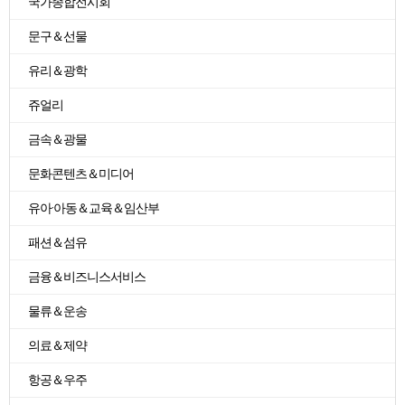
국가종합전시회
문구＆선물
유리＆광학
쥬얼리
금속＆광물
문화콘텐츠＆미디어
유아·아동＆교육＆임산부
패션＆섬유
금융＆비즈니스서비스
물류＆운송
의료＆제약
항공＆우주