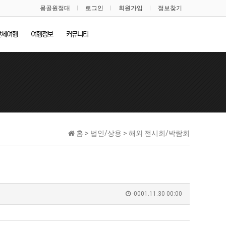
몽골원정대
로그인
회원가입
정보찾기
단체여행
여행정보
커뮤니티
홈 > 법인/상용 > 해외 전시회/박람회
-0001.11.30 00:00