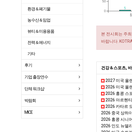
50
5
환경＆폐기물
0
농수산＆임업
뷰티＆미용용품
본 전시회는 주최
바랍니다. KOT
전력＆에너지
기타
후기
건강＆스포츠, 바
기업 출장연수
2027 미국 
2026 미국 올
단체 워크샵
2026 홍콩 스포츠
2026 아르헨티
박람회
2026 카타르 도
MICE
2026 중국 상하이
2026 홍콩 시니
2026 인도 뉴델리