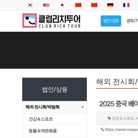
법인/상용
공무/
해외 전시회
법인/상용
2025 중국 베
해외 전시회/박람회
건강＆스포츠, 
건강＆스포츠
https://www.crexp
동물＆애완용품