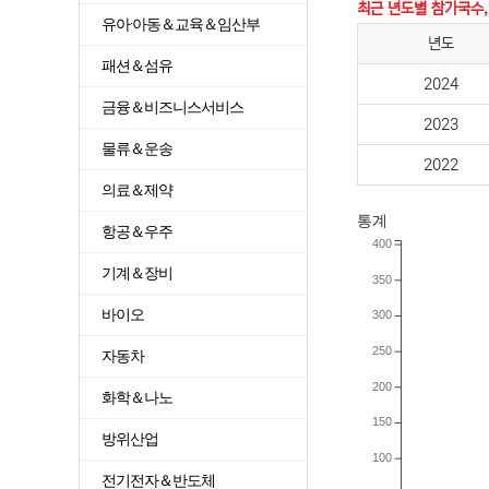
최근 년도별 참가국수,
유아·아동＆교육＆임산부
년도
패션＆섬유
2024
금융＆비즈니스서비스
2023
물류＆운송
2022
의료＆제약
통계
항공＆우주
400
기계＆장비
350
바이오
300
250
자동차
200
화학＆나노
150
방위산업
100
전기전자＆반도체