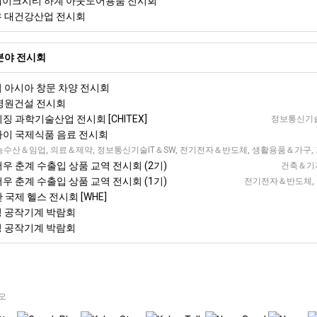
트레이크시티 하계 아웃도어용품 전시회
저우 대건강산업 전시회
분야 전시회
이 아시아 창문 차양 전시회
 병원건설 전시회
이징 과학기술산업 전시회 [CHITEX]
정보통신기술
상하이 국제식품 음료 전시회
 서부 국제 전시회 [WCIF]
농수산＆임업, 의료＆제약, 정보통신기술IT＆SW, 전기전자＆반도체, 생활용품＆가구, 
저우 춘계 수출입 상품 교역 전시회 (2기)
건축＆기자
저우 춘계 수출입 상품 교역 전시회 (1기)
전기전자＆반도체, 국
한 국제 헬스 전시회 [WHE]
이징 공작기계 박람회
이징 공작기계 박람회
오