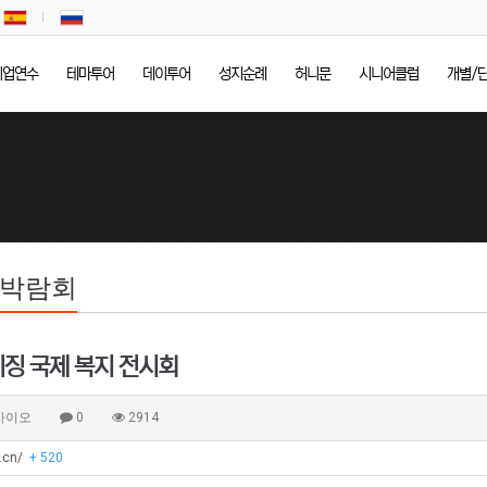
기업연수
테마투어
데이투어
성지순례
허니문
시니어클럽
개별/
/박람회
이징 국제 복지 전시회
바이오
0
2914
o.cn/
+ 520