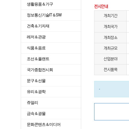
생활용품＆가구
전시안내
정보통신기술IT＆SW
개최기간
건축＆기자재
개최국가
레저＆관광
개최장소
식품＆음료
개최규모
조선＆플랜트
산업분야
국가종합전시회
전시품목
문구＆선물
-
유리＆광학
쥬얼리
금속＆광물
문화콘텐츠＆미디어