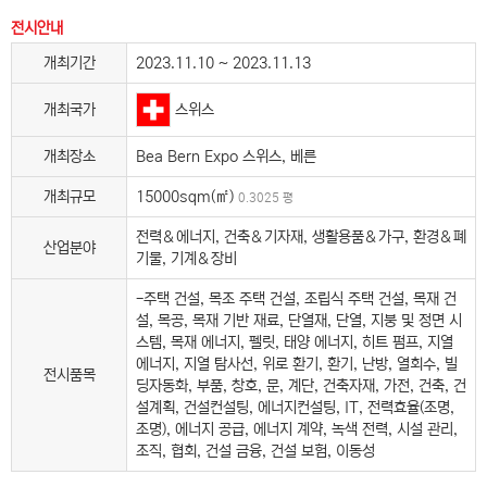
전시안내
개최기간
2023.11.10 ~ 2023.11.13
스위스
개최국가
개최장소
Bea Bern Expo 스위스, 베른
개최규모
15000sqm(㎡)
0.3025 평
전력＆에너지, 건축＆기자재, 생활용품＆가구, 환경＆폐
산업분야
기물, 기계＆장비
-주택 건설, 목조 주택 건설, 조립식 주택 건설, 목재 건
설, 목공, 목재 기반 재료, 단열재, 단열, 지붕 및 정면 시
스템, 목재 에너지, 펠릿, 태양 에너지, 히트 펌프, 지열
에너지, 지열 탐사선, 위로 환기, 환기, 난방, 열회수, 빌
전시품목
딩자동화, 부품, 창호, 문, 계단, 건축자재, 가전, 건축, 건
설계획, 건설컨설팅, 에너지컨설팅, IT, 전력효율(조명,
조명), 에너지 공급, 에너지 계약, 녹색 전력, 시설 관리,
조직, 협회, 건설 금융, 건설 보험, 이동성