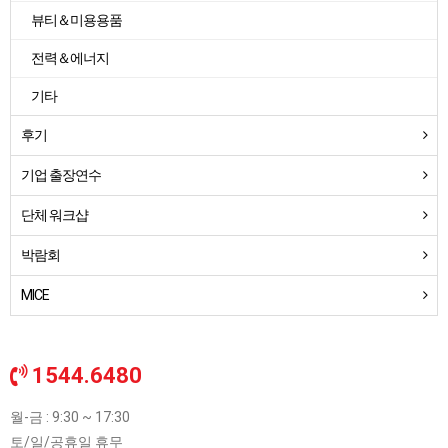
뷰티＆미용용품
전력＆에너지
기타
후기
기업 출장연수
단체 워크샵
박람회
MICE
1544.6480
월-금 : 9:30 ~ 17:30
토/일/공휴일 휴무