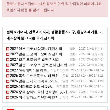
글로벌 전시포털에 기재된 정보로 인한 직,간접적인 피해에 대해
책임지지 않음 을 알려 드립니다.
전력＆에너지, 건축＆기자재, 생활용품＆가구, 환경＆폐기물, 기
계＆장비 분야 다른 국가 전시회
2027 일본 도쿄 태양광발전 전시회
일본 2027.03~일정미정
2027 일본 도쿄 바이오매스 전시회
일본 2027.03~일정미정
2027 일본 도쿄 풍력 발전 전시회
일본 2027.03~일정미정
2027 일본 도쿄 수소 연료 전지 전시회 [FC EXPO]
일본 2027.03~일정미정
2027 아랍에미리트 아부다비 미래 신재생 에너지전 [WFES]
아랍에미리트 2027.01.12~2027.01.14
2026 독일 도르트문트 미래 열원 공급 전문 전시회 [HEATEXPO]
독일 2026.11.24~2026.11.26
2026 일본 오사카 스마트그리드 전시회
일본 2026.11.18~2026.11.20
2026 에콰도르 퀴토 석유산업 전시회 [ECUADOR OIL&amp;POWER]
에콰도르 2026.11.12~2026.11.14
2026 중국 상하이 국제 전력장비 및 기술 전시회 [EP Shanghai]
중국 2026.11~일정미정
2026 미국 달라스 석유화학 엔지니어 컨퍼런스 및 전시회 [SPE ATC]
미국 2026.10.21~2026.10.23