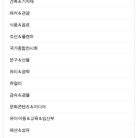
건축＆기자재
레저＆관광
식품＆음료
조선＆플랜트
국가종합전시회
문구＆선물
유리＆광학
쥬얼리
금속＆광물
문화콘텐츠＆미디어
유아·아동＆교육＆임산부
패션＆섬유