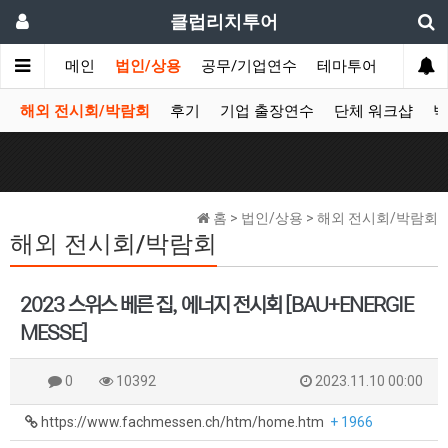
클럽리치투어
메인
법인/상용
공무/기업연수
테마투어
데이투
해외 전시회/박람회
후기
기업 출장연수
단체 워크샵
박
홈 > 법인/상용 > 해외 전시회/박람회
해외 전시회/박람회
2023 스위스 베른 집, 에너지 전시회 [BAU+ENERGIE
MESSE]
0
10392
2023.11.10 00:00
https://www.fachmessen.ch/htm/home.htm
+ 1966