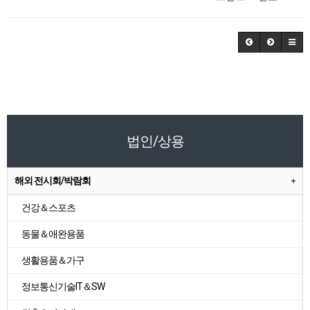
법인/상용
해외 전시회/박람회
건강＆스포츠
동물＆애완용품
생활용품＆가구
정보통신기술IT＆SW