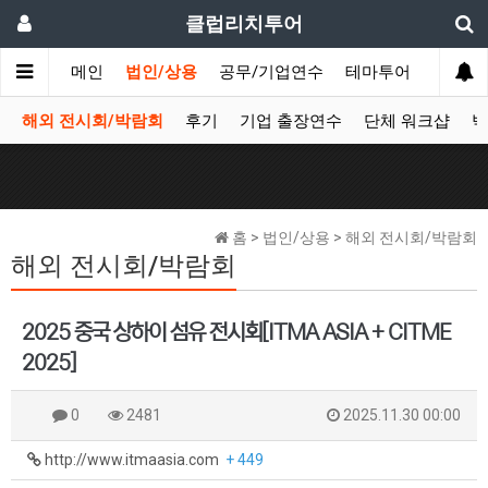
클럽리치투어
메인
법인/상용
공무/기업연수
테마투어
데이투
해외 전시회/박람회
후기
기업 출장연수
단체 워크샵
박
홈 > 법인/상용 > 해외 전시회/박람회
해외 전시회/박람회
2025 중국 상하이 섬유 전시회[ITMA ASIA + CITME
2025]
0
2481
2025.11.30 00:00
http://www.itmaasia.com
+ 449