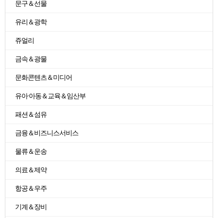
문구＆선물
유리＆광학
쥬얼리
금속＆광물
문화콘텐츠＆미디어
유아·아동＆교육＆임산부
패션＆섬유
금융＆비즈니스서비스
물류＆운송
의료＆제약
항공＆우주
기계＆장비