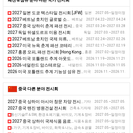
패션＆섬유 분야 다른 국가 전시회
2027 일본 도쿄 텍스타일 전시회 [JFW]
일본 2027.05~일정미정
2027 베트남 호치민 글로벌 소싱페어 전시회
베트남 2027.04.22~2027.04.24
2027 중국 상하이 춘계 패션 전시회
중국 2027.03.24~2027.03.28
2027 독일 뒤셀도르프 미용 전시회
독일 2027.03.~2027.03.
2027 베트남 호치민 국제 의류, 섬유 및 섬유 기술 무역 전시회
베트남 2027.02.24~2027.02.26
2027 미국 뉴욕 춘계 패션 코테리 전시회
미국 2027.02.17~2027.02.19
2027 홍콩 모피, 패션 전시회 [Hong Kong International Fur & Fashion Fair]
홍콩 2027.02~일정미정
2026 미국 포틀랜드 추계 아웃도어스포츠 기능성 섬유 박람회
미국 2026.11.19~2026.11.21
2026 네덜란드 암스테르담 섬유패션 국제스포츠용품 전시회
네덜란드 2026.11.03~2026.11.05
2026 미국 포틀랜드 추계 기능성 섬유 전시회
미국 2026.11.~2026.11.
중국 다른 분야 전시회
2027 중국 상하이 아시아 창문 차양 전시회
기타 2027.05.~2027.05.
2027 중국 톈진 병원건설 전시회
건축＆기자재 2027.05.~2027.05.
2027 중국 베이징 과학기술산업 전시회 [CHITEX]
정보통신기술IT＆SW, 환경＆폐기물, 바이오, 기계＆장비 2027.05~일정미정
2027 중국 상하이 국제식품 음료 전시회
식품＆음료 2027.05~일정미정
2027 중국 청두 서부 국제 전시회 [WCIF]
활용품＆가구, 기계＆장비, 바이오, 화학＆나노, 금속＆광물 2027.05~일정미정