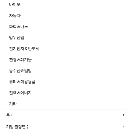
바이오
자동차
화학＆나노
방위산업
전기전자＆반도체
환경＆폐기물
농수산＆임업
뷰티＆미용용품
전력＆에너지
기타
후기
기업 출장연수