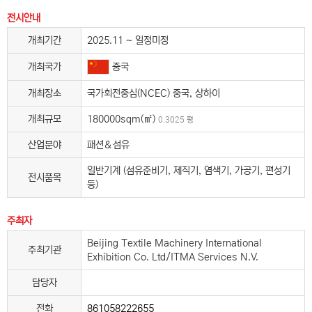
전시안내
개최기간
2025.11 ~ 일정미정
중국
개최국가
개최장소
국가회전중심(NCEC) 중국, 상하이
개최규모
180000sqm(㎡)
0.3025 평
산업분야
패션＆섬유
일반기계 (섬유준비기, 제직기, 염색기, 가공기, 편성기
전시품목
등)
주최자
Beijing Textile Machinery International
주최기관
Exhibition Co. Ltd/ITMA Services N.V.
담당자
전화
861058222655