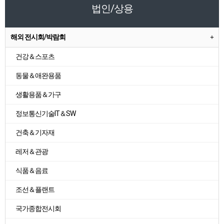
법인/상용
해외 전시회/박람회
건강＆스포츠
동물＆애완용품
생활용품＆가구
정보통신기술IT＆SW
건축＆기자재
레저＆관광
식품＆음료
조선＆플랜트
국가종합전시회