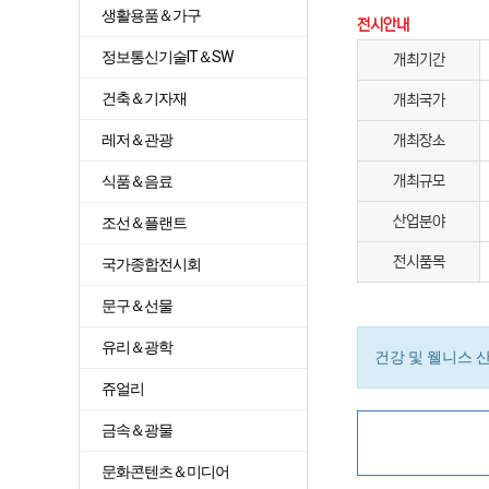
생활용품＆가구
전시안내
정보통신기술IT＆SW
개최기간
건축＆기자재
개최국가
레저＆관광
개최장소
식품＆음료
개최규모
산업분야
조선＆플랜트
전시품목
국가종합전시회
문구＆선물
유리＆광학
건강 및 웰니스 
쥬얼리
금속＆광물
문화콘텐츠＆미디어