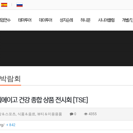
기업연수
테마투어
데이투어
성지순례
허니문
시니어클럽
개별/
/박람회
디에이고 건강 종합 상품 전시회 [TSE]
강＆스포츠, 식품＆음료, 뷰티＆미용용품
0
4355
org/
+ 842