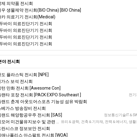
 알제 의약품 전시회
 생물제약 전시회(BIO China) [BIO China]
사카 의료기기 전시회(Medical)
두바이 의료진단기기 전시회
두바이 의료진단기기 전시회
두바이 의료진단기기 전시회
두바이 의료진단기기 전시회
분야 전시회
랜도 플라스틱 전시회 [NPE]
스베가스 보석 전시회
턴 만화 전시회 [Awesome Con]
랜타 포장 전시회 [PACK EXPO Southeast ]
전기전
포틀랜드 춘계 아웃도어스포츠 기능성 섬유 박람회
라스베가스 방송장비 전시회
릴랜드 해양항공우주 전시회 [SAS]
정보통신기술IT＆SW,
미건물유지보수 및 관련 기술 전시회 [NFMT]
유리＆광학, 건축＆기자재, 전력＆에너지, 생활용품＆
샌프란시스코 정보보안 전시회
인디애나폴리스 아스팔트 전시회 [WOA]