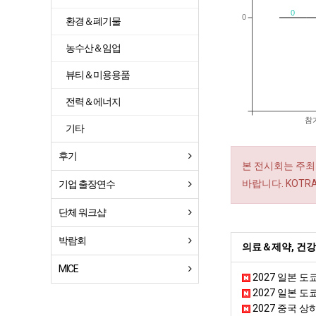
0
0
환경＆폐기물
농수산＆임업
뷰티＆미용용품
전력＆에너지
참
기타
후기
본 전시회는 주최
바랍니다. KOT
기업 출장연수
단체 워크샵
박람회
의료＆제약, 건강
MICE
2027 일본 도쿄
2027 일본 도
2027 중국 