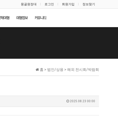
몽골원정대
로그인
회원가입
정보찾기
단체여행
여행정보
커뮤니티
홈 > 법인/상용 > 해외 전시회/박람회
2025.08.23 00:00