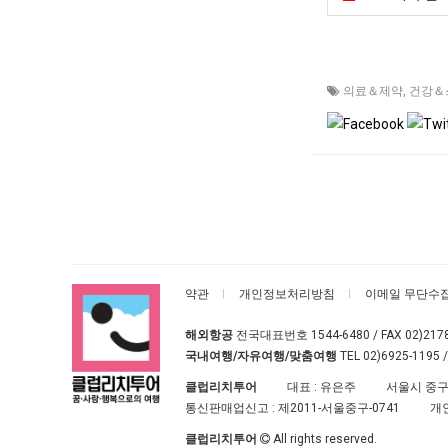
의료＆제약
,
건강＆
약관
개인정보처리방침
이메일 무단수
해외항공
전국대표번호
1544-6480
/ FAX 02)217
국내여행/자유여행/맞춤여행
TEL
02)6925-1195
/
클럽리치투어
대표 : 유은주
서울시 중구
통신판매업신고 :
제2011-서울중구-0741
개
클럽리치투어
All rights reserved.