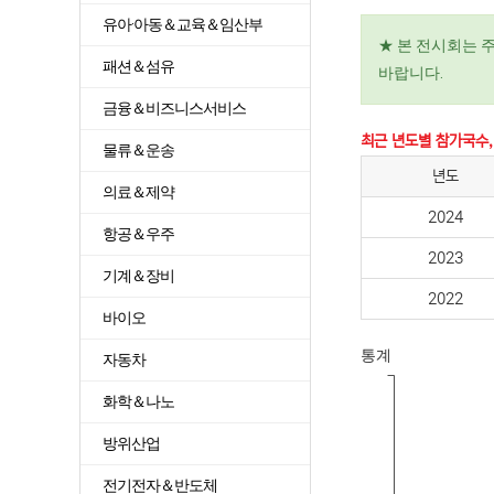
유아·아동＆교육＆임산부
★ 본 전시회는 
패션＆섬유
바랍니다.
금융＆비즈니스서비스
최근 년도별 참가국수,
물류＆운송
년도
의료＆제약
2024
항공＆우주
2023
기계＆장비
2022
바이오
통계
자동차
화학＆나노
방위산업
전기전자＆반도체