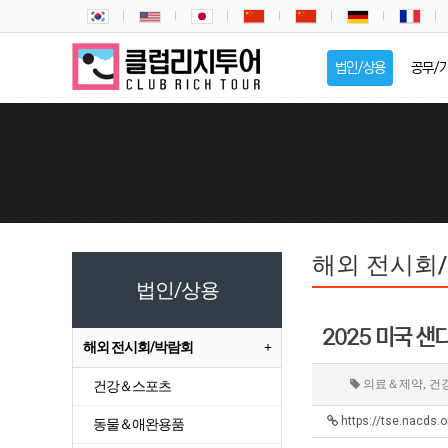
법인/상용
공무/
해외 전시회
법인/상용
2025 미국 샌
해외 전시회/박람회
의료＆제약, 건
건강＆스포츠
https://tse.nacds.
동물＆애완용품