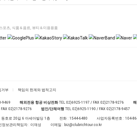
스포츠
,
식품＆음료
,
뷰티＆미용용품
집거부
책임의 한계와 법적고지
8-9469
해외전용 항공 비상전화
TEL
02)6925-1197
/ FAX 02)2178-9276
해
 FAX 02)2178-9276
법인/단체여행
TEL
02)6925-1190
/ FAX 02)2178-9457
 동호로 20길 6 아세아빌딩 1층
전화 :
1544-6480
사업자등록번호 :
104-86
인정보관리책임자 : 이재성
이메일 :
biz@clubrichtour.co.kr