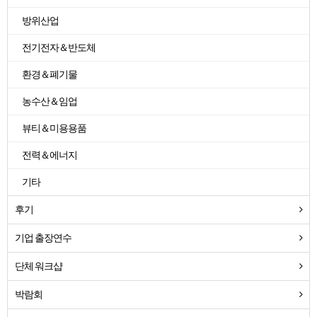
방위산업
전기전자＆반도체
환경＆폐기물
농수산＆임업
뷰티＆미용용품
전력＆에너지
기타
후기
기업 출장연수
단체 워크샵
박람회