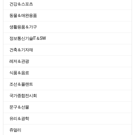
건강＆스포츠
동물＆애완용품
생활용품＆가구
정보통신기술IT＆SW
건축＆기자재
레저＆관광
식품＆음료
조선＆플랜트
국가종합전시회
문구＆선물
유리＆광학
쥬얼리