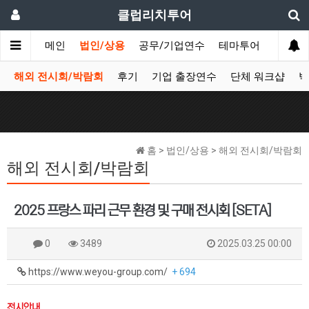
클럽리치투어
메인
법인/상용
공무/기업연수
테마투어
데이투
해외 전시회/박람회
후기
기업 출장연수
단체 워크샵
박
홈 > 법인/상용 > 해외 전시회/박람회
해외 전시회/박람회
2025 프랑스 파리 근무 환경 및 구매 전시회 [SETA]
0
3489
2025.03.25 00:00
https://www.weyou-group.com/
+ 694
전시안내