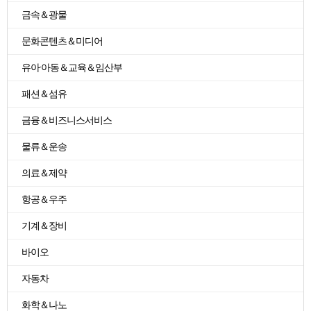
금속＆광물
문화콘텐츠＆미디어
유아·아동＆교육＆임산부
패션＆섬유
금융＆비즈니스서비스
물류＆운송
의료＆제약
항공＆우주
기계＆장비
바이오
자동차
화학＆나노