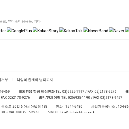
음료
,
뷰티＆미용용품
,
기타
집거부
책임의 한계와 법적고지
8-9469
해외전용 항공 비상전화
TEL
02)6925-1197
/ FAX 02)2178-9276
해
 FAX 02)2178-9276
법인/단체여행
TEL
02)6925-1190
/ FAX 02)2178-9457
 동호로 20길 6 아세아빌딩 1층
전화 :
1544-6480
사업자등록번호 :
104-86
인정보관리책임자 : 이재성
이메일 :
biz@clubrichtour.co.kr