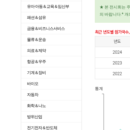
유아·아동＆교육＆임산부
★ 본 전시회는 
의 바랍니다.* 
패션＆섬유
금융＆비즈니스서비스
최근 년도별 참가국수,
물류＆운송
년도
의료＆제약
2024
항공＆우주
2023
기계＆장비
2022
바이오
통계
자동차
화학＆나노
방위산업
전기전자＆반도체