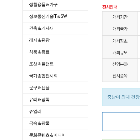
생활용품＆가구
전시안내
정보통신기술IT＆SW
개최기간
건축＆기자재
개최국가
레저＆관광
개최장소
식품＆음료
개최규모
조선＆플랜트
산업분야
국가종합전시회
전시품목
문구＆선물
중남미 최대 건장
유리＆광학
쥬얼리
금속＆광물
문화콘텐츠＆미디어