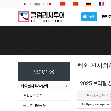
법인/상용
공무/
해외 전시회
법인/상용
2025 브라질 상
해외 전시회/박람회
패션＆섬유, 식
건강＆스포츠
https://savagetpr
동물＆애완용품