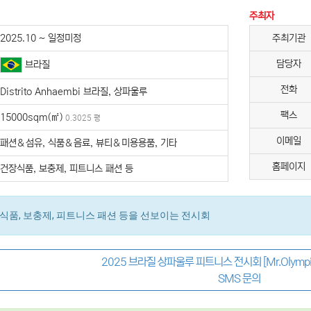
주최자
2025.10 ~ 일정미정
주최기관
담당자
브라질
전화
Distrito Anhaembi 브라질, 상파울루
팩스
15000sqm(㎡)
0.3025 평
이메일
패션＆섬유, 식품＆음료, 뷰티＆미용용품, 기타
홈페이지
건장식품, 보충제, 피트니스 패션 등
식품, 보충제, 피트니스 패션 등을 선보이는 전시회
2025 브라질 상파울루 피트니스 전시회 [Mr.Olympia 
SMS 문의