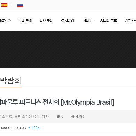
기업연수
테마투어
데이투어
성지순례
허니문
시니어클럽
개별/
/박람회
파울루 피트니스 전시회 [Mr.Olympia Brasil]
품＆음료, 뷰티＆미용용품, 기타
0
4780
omocoes.com.br/
+ 1064