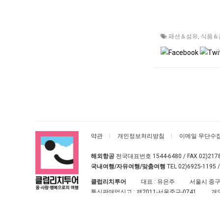
패션＆섬유
,
식품＆
약관
개인정보처리방침
이메일 무단수
해외항공
전국대표번호
1544-6480
/ FAX 02)217
국내여행/자유여행/맞춤여행
TEL
02)6925-1195
/
클럽리치투어
대표 : 유은주
서울시 중구
통신판매업신고 :
제2011-서울중구-0741
개
클럽리치투어
All rights reserved.