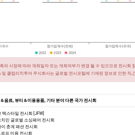
0
0
0
0
0
0
0
0
가국수
참가업체수(전체)
참가업체수(외국)
2022
2023
2024
측의 사정에 따라 개최일자 또는 개최여부가 변경 될 수 있으므로 전시회 
RA 및 클럽리치투어 주식회사는 글로벌 전시포털에 기재된 정보로 인한 직,
＆음료, 뷰티＆미용용품, 기타 분야 다른 국가 전시회
쿄 텍스타일 전시회 [JFW]
 호치민 글로벌 소싱페어 전시회
상하이 춘계 패션 전시회
셀도르프 미용 전시회