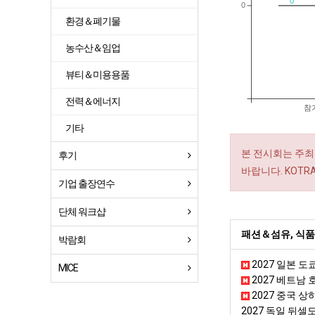
0
0
환경＆폐기물
농수산＆임업
뷰티＆미용용품
전력＆에너지
참
기타
본 전시회는 주최
후기
바랍니다. KOT
기업 출장연수
단체 워크샵
패션＆섬유, 식품
박람회
2027 일본 도
MICE
2027 베트남
2027 중국 
2027 독일 뒤