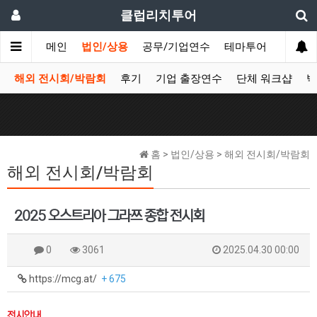
클럽리치투어
메인
법인/상용
공무/기업연수
테마투어
데이투
해외 전시회/박람회
후기
기업 출장연수
단체 워크샵
박
홈 > 법인/상용 > 해외 전시회/박람회
해외 전시회/박람회
2025 오스트리아 그라쯔 종합 전시회
0
3061
2025.04.30 00:00
https://mcg.at/
+ 675
전시안내