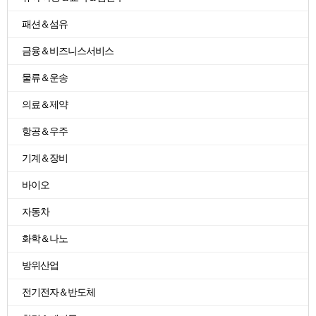
패션＆섬유
금융＆비즈니스서비스
물류＆운송
의료＆제약
항공＆우주
기계＆장비
바이오
자동차
화학＆나노
방위산업
전기전자＆반도체