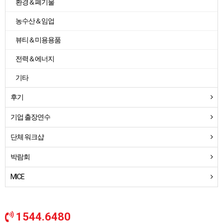
환경＆폐기물
농수산＆임업
뷰티＆미용용품
전력＆에너지
기타
후기
기업 출장연수
단체 워크샵
박람회
MICE
1544.6480