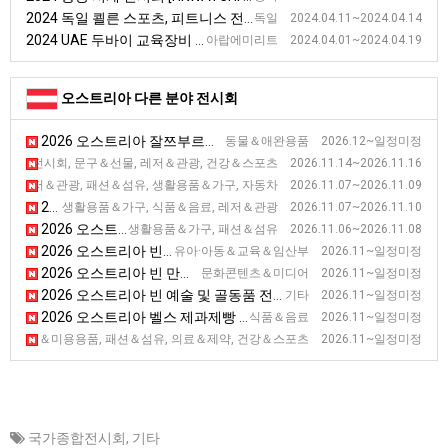
2024 독일 쾰른 스포츠, 피트니스 전시회 [FIBO]
독일 2024.04.11~2024.04.14
2024 UAE 두바이 교육장비 GESS 전시회 [GESS]
아랍에미리트 2024.04.01~2024.04.19
오스트리아 다른 분야 전시회
2026 오스트리아 잘쯔부르크 말·승마 전시회 [Amadeus Horse Indoors]
동물＆애완용품 2026.12~일정미정
2026 오스트리아 클라겐푸르트 패밀리 전시회 [Familienmesse]
합전시회, 문구＆선물, 레저＆관광, 건강＆스포츠 2026.11.14~2026.11.16
2026 오스트리아 빈 라이프스타일 전시회 [Die Presse-SCHAU]
레저＆관광, 패션＆섬유, 생활용품＆가구, 자동차 2026.11.07~2026.11.09
2026 오스트리아 잘쯔부르크 호텔, 요식업 용품 전시회 [ALLES fuer den GAST]
생활용품＆가구, 식품＆음료, 레저＆관광 2026.11.07~2026.11.10
2026 오스트리아 빈 디자인 전시회 [Blickfang]
생활용품＆가구, 패션＆섬유 2026.11.06~2026.11.08
2026 오스트리아 빈 교육 전시회 [INTERPADAGOGICA]
유아·아동＆교육＆임산부 2026.11~일정미정
2026 오스트리아 빈 만화산업 전시회 [VIECC]
문화콘텐츠＆미디어 2026.11~일정미정
2026 오스트리아 빈 예술 및 골동품 전시회 [Art&amp;Antique]
기타 2026.11~일정미정
2026 오스트리아 벨스 제과제빵 전시회 [Kuchenmesse]
식품＆음료 2026.11~일정미정
2026 오스트리아 클라겐푸르트 건강 및 웰빙 전시회 [GESUND LEBE
뷰티＆미용용품, 패션＆섬유, 의료＆제약, 건강＆스포츠 2026.11~일정미정
국가종합전시회
,
기타