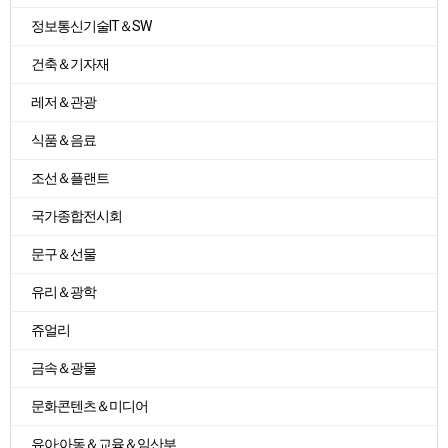
정보통신기술IT＆SW
건축＆기자재
레저＆관광
식품＆음료
조선＆플랜트
국가종합전시회
문구＆선물
유리＆광학
쥬얼리
금속＆광물
문화콘텐츠＆미디어
유아·아동＆교육＆임산부