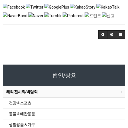
법인/상용
해외 전시회/박람회
건강＆스포츠
동물＆애완용품
생활용품＆가구