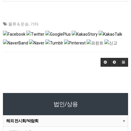
물류＆운송
,
기타
법인/상용
해외 전시회/박람회