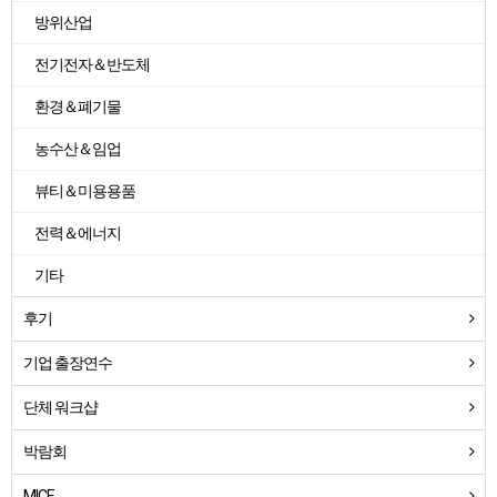
방위산업
전기전자＆반도체
환경＆폐기물
농수산＆임업
뷰티＆미용용품
전력＆에너지
기타
후기
기업 출장연수
단체 워크샵
박람회
MICE