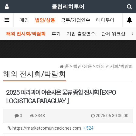
클럽리치투어
메인
법인/상용
공무/기업연수
테마투어
데이투
해외 전시회/박람회
후기
기업 출장연수
단체 워크샵
박
홈 > 법인/상용 > 해외 전시회/박람회
해외 전시회/박람회
2025 파라과이 아순시온 물류 종합 전시회 [EXPO
LOGÍSTICA PARAGUAY ]
0
3348
2025.06.30 00:00
https://marketcomunicaciones.com
+ 524