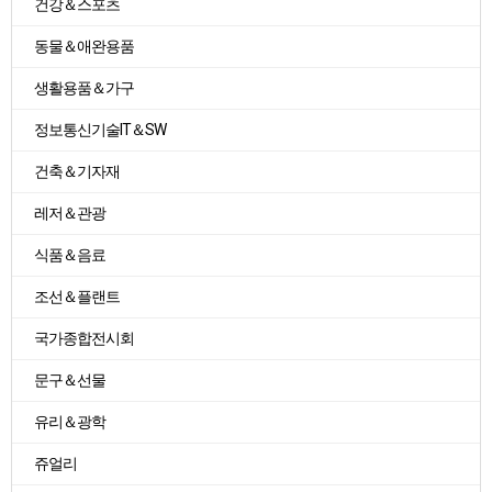
건강＆스포츠
동물＆애완용품
생활용품＆가구
정보통신기술IT＆SW
건축＆기자재
레저＆관광
식품＆음료
조선＆플랜트
국가종합전시회
문구＆선물
유리＆광학
쥬얼리