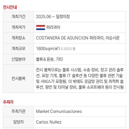
전시안내
개최기간
2025.06 ~ 일정미정
개최국가
파라과이
개최장소
COSTANERA DE ASUNCION 파라과이, 아순시온
개최규모
1600sqm(㎡)
0.3025 평
산업분야
물류＆운송, 기타
전시 품목으로는 물류 시스템, 수송 장비, 창고 관리 솔루
션, 포장 기계, 물류 IT 솔루션 등 다양한 물류 관련 기술
전시품목
및 서비스가 포함됨. 이 밖에도 공급망 관리 및 최적화 솔
루션, 항만 및 터미널 장비, 물류 소프트웨어 등이 전시됨
주최자
주최기관
Market Comunicaciones
담당자
Carlos Nuñez