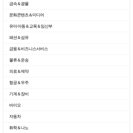
금속＆광물
문화콘텐츠＆미디어
유아·아동＆교육＆임산부
패션＆섬유
금융＆비즈니스서비스
물류＆운송
의료＆제약
항공＆우주
기계＆장비
바이오
자동차
화학＆나노