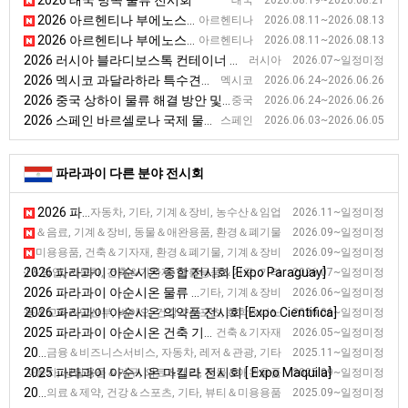
2026 태국 방콕 물류 전시회
태국 2026.08.19~2026.08.21
2026 아르헨티나 부에노스아이레스 로지스틱 및 운송 전시회[EXPO LOGISTI-K 2026]
아르헨티나 2026.08.11~2026.08.13
2026 아르헨티나 부에노스아이레스 운송장비 및 운송기술 전시회[EXPO TRANSPORTE]
아르헨티나 2026.08.11~2026.08.13
2026 러시아 블라디보스톡 컨테이너 전시회 [Дальневосточный контейнерный форум 2026]
러시아 2026.07~일정미정
2026 멕시코 과달라하라 특수견인·구난장비 전시회 [Expo Gr&uacute;as]
멕시코 2026.06.24~2026.06.26
2026 중국 상하이 물류 해결 방안 및 공정 관리 전시회
중국 2026.06.24~2026.06.26
2026 스페인 바르셀로나 국제 물류 운송 전시회 [SIL]
스페인 2026.06.03~2026.06.05
파라과이 다른 분야 전시회
2026 파라과이 아순시온 자동차 전시회 [Expo Cadam Motor Show]
자동차, 기타, 기계＆장비, 농수산＆임업 2026.11~일정미정
2026 파라과이 식료품 리테일 전시회 [EXPO CAPASU]
, 식품＆음료, 기계＆장비, 동물＆애완용품, 환경＆폐기물 2026.09~일정미정
2026 파라과이 아순시온 마킬라 전시회 [Expo Maquila]
 뷰티＆미용용품, 건축＆기자재, 환경＆폐기물, 기계＆장비 2026.09~일정미정
2026 파라과이 아순시온 종합 전시회 [Expo Paraguay]
농수산＆임업, 자동차, 건축＆기자재, 생활용품＆가구, 기타 2026.07~일정미정
2026 파라과이 아순시온 물류 종합 전시회 [Expo Logistica]
기타, 기계＆장비 2026.06~일정미정
2026 파라과이 아순시온 의약품 전시회 [Expo Cientifica]
아·아동＆교육＆임산부, 바이오, 건강＆스포츠, 화학＆나노 2026.06~일정미정
2025 파라과이 아순시온 건축 기자재 및 장비 전시회 [CONSTRUCTECNIA]
건축＆기자재 2026.05~일정미정
2025 파라과이 아순시온 자동차 전시회 [Expo Cadam Motor Show]
금융＆비즈니스서비스, 자동차, 레저＆관광, 기타 2025.11~일정미정
2025 파라과이 아순시온 마킬라 전시회 [ Expo Maquila]
품, 자동차, 생활용품＆가구, 의료＆제약, 동물＆애완용품 2025.09~일정미정
2025 파라과이 아순시온 의약품 전시회 [Expo Farmacientifica]
의료＆제약, 건강＆스포츠, 기타, 뷰티＆미용용품 2025.09~일정미정