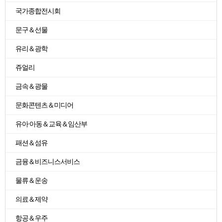
국가종합전시회
문구＆선물
유리＆광학
쥬얼리
금속＆광물
문화콘텐츠＆미디어
유아·아동＆교육＆임산부
패션＆섬유
금융＆비즈니스서비스
물류＆운송
의료＆제약
항공＆우주