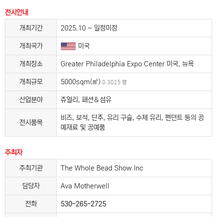
전시안내
개최기간
2025.10 ~ 일정미정
개최국가
미국
개최장소
Greater Philadelphia Expo Center 미국, 뉴욕
개최규모
5000sqm(㎡)
0.3025 평
산업분야
쥬얼리, 패션＆섬유
비즈, 보석, 단추, 유리 구슬, 수제 유리, 펜던트 등의 공
전시품목
예재료 및 공예품
주최자
주최기관
The Whole Bead Show Inc
담당자
Ava Motherwell
전화
530-265-2725