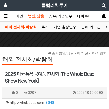
클럽리치투어
메인
법인/상용
공무/기업연수
테마투어
데이투
해외 전시회/박람회
후기
기업 출장연수
단체 워크샵
박
홈 > 법인/상용 > 해외 전시회/박람회
해외 전시회/박람회
2025 미국 뉴욕 공예품 전시회 [The Whole Bead
Show New York]
0
3207
2025.10.30 00:00
http://wholebead.com
+ 848