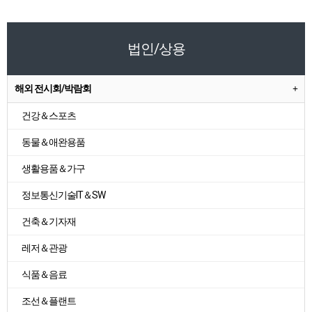
법인/상용
해외 전시회/박람회
건강＆스포츠
동물＆애완용품
생활용품＆가구
정보통신기술IT＆SW
건축＆기자재
레저＆관광
식품＆음료
조선＆플랜트