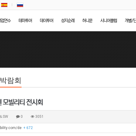
기업연수
테마투어
데이투어
성지순례
허니문
시니어클럽
개별/
/박람회
헨 모빌리티 전시회
＆SW
0
3051
bility.com/de
+ 672