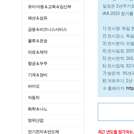
일정은 2년주기로 
유아·아동＆교육＆임산부
IAA 2025 
패션＆섬유
1) 전시명: 독일 
금융＆비즈니스서비스
2) 전시장소: 독
물류＆운송
3) 전시분야: 모
4) 전시일정: 2
의료＆제약
5) 전시면적: 260,
항공＆우주
6) 전시업체: 32
7) 방문객: 95개국
기계＆장비
8) 개최주기: 2년
바이오
※ 홈페이지:
htt
자동차
화학＆나노
방위산업
전기전자＆반도체
최근 년도별 참가국수,