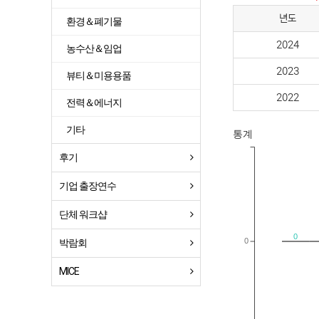
년도
환경＆폐기물
2024
농수산＆임업
2023
뷰티＆미용용품
2022
전력＆에너지
기타
통계
후기
기업 출장연수
단체 워크샵
0
0
박람회
MICE