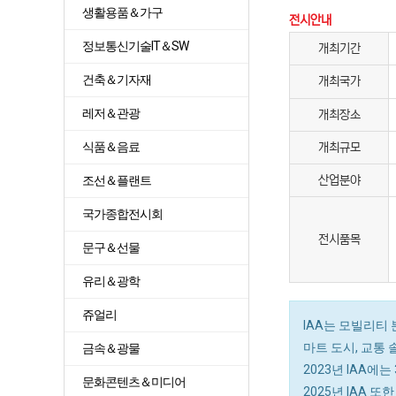
생활용품＆가구
전시안내
정보통신기술IT＆SW
개최기간
건축＆기자재
개최국가
레저＆관광
개최장소
식품＆음료
개최규모
조선＆플랜트
산업분야
국가종합전시회
전시품목
문구＆선물
유리＆광학
쥬얼리
IAA는 모빌리티 
마트 도시, 교통
금속＆광물
2023년 IAA에
문화콘텐츠＆미디어
2025년 IAA 