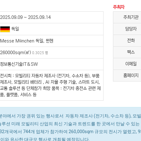
주최자
2025.09.09 ~ 2025.09.14
주최기관
독일
담당자
전화
Messe München 독일, 뮌헨
팩스
260000sqm(㎡)
0.3025 평
이메일
정보통신기술IT＆SW
홈페이지
전시회 : 모빌리티 자동차 제조사 (전기차, 수소차 등), 부품
제조사, 모빌리티 배터리 , AI 자율 주행 기술, 스마트 도시,
교통 솔루션 등 단체참가 희망 품목 : 전기차 충전소 관련 제
품, 플랫폼, 서비스 등
분야에서 가장 권위 있는 행사로서 자동차 제조사 (전기차, 수소차 등), 모빌리
 솔루션 미래 모빌리티 산업의 최신 기술과 트렌드를 한 곳에서 만날 수 있는
는 32개국에서 744개 업체가 참가하여 260,000sqm 규모의 전시가 열렸고
또한 이와 유사한 대규모 행사로 개최될 예정입니다.