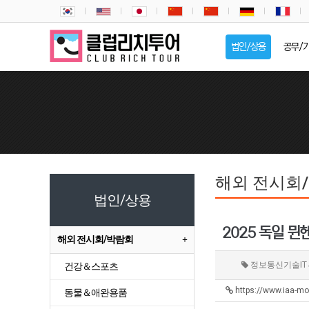
법인/상용
공무/
해외 전시회
법인/상용
2025 독일 뮌
해외 전시회/박람회
정보통신기술IT
건강＆스포츠
https://www.iaa-mo
동물＆애완용품