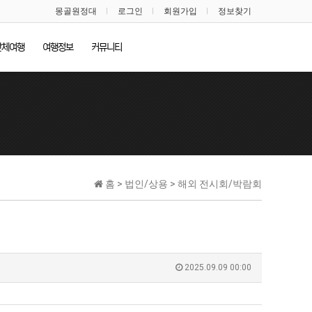
몽골원정대
로그인
회원가입
정보찾기
단체여행
여행정보
커뮤니티
홈 > 법인/상용 > 해외 전시회/박람회
2025.09.09 00:00