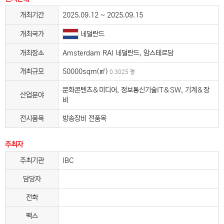
개최기간
2025.09.12 ~ 2025.09.15
네덜란드
개최국가
개최장소
Amsterdam RAI 네덜란드, 암스테르담
개최규모
50000sqm(㎡)
0.3025 평
문화콘텐츠＆미디어, 정보통신기술IT＆SW, 기계＆장
산업분야
비
전시품목
방송장비 전품목
주최자
주최기관
IBC
담당자
전화
팩스