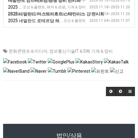
네덜란드 암스테르담 방송 장비 전시회
건축＆기자재, 기계＆장비, 물류＆운송, 항공＆우주 2026.03.10~2026.03.13
2025 네덜란드 암스테르담 해양 장비 전시회 [METS]
조선＆플랜트, 레저＆관광, 기계＆장비 2025.11.18~2025.11.20
2025 네덜란드 마스트리흐트 스테인리스 강 전시회
금속＆광물, 기계＆장비, 환경＆폐기물, 화학＆나노 2025.11.18~2025.11.20
2025 네덜란드 로테르담 해운 전시회
조선＆플랜트 2025.11.04~2025.11.07
문화콘텐츠＆미디어
,
정보통신기술IT＆SW
,
기계＆장비
법인/상용