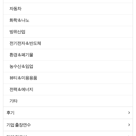
자동차
화학＆나노
방위산업
전기전자＆반도체
환경＆폐기물
농수산＆임업
뷰티＆미용용품
전력＆에너지
기타
후기
기업 출장연수