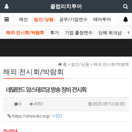
클럽리치투어
메인
법인/상용
공무/기업연수
테마투어
데이투
해외 전시회/박람회
후기
기업 출장연수
단체 워크샵
박
홈 > 법인/상용 > 해외 전시회/박람회
해외 전시회/박람회
네덜란드 암스테르담 방송 장비 전시회
0
4351
2025.09.12 00:00
https://show.ibc.org/
+ 921
전시안내