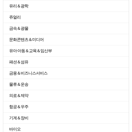
유리＆광학
쥬얼리
금속＆광물
문화콘텐츠＆미디어
유아·아동＆교육＆임산부
패션＆섬유
금융＆비즈니스서비스
물류＆운송
의료＆제약
항공＆우주
기계＆장비
바이오