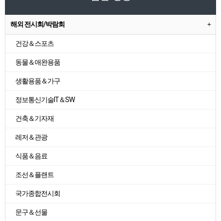
해외 전시회/박람회
건강＆스포츠
동물＆애완용품
생활용품＆가구
정보통신기술IT＆SW
건축＆기자재
레저＆관광
식품＆음료
조선＆플랜트
국가종합전시회
문구＆선물