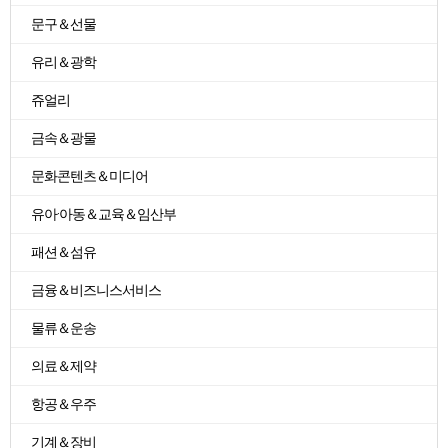
문구＆선물
유리＆광학
쥬얼리
금속＆광물
문화콘텐츠＆미디어
유아·아동＆교육＆임산부
패션＆섬유
금융＆비즈니스서비스
물류＆운송
의료＆제약
항공＆우주
기계＆장비