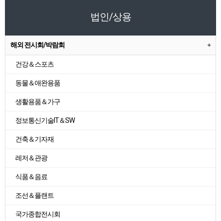
법인/상용
해외 전시회/박람회
건강＆스포츠
동물＆애완용품
생활용품＆가구
정보통신기술IT＆SW
건축＆기자재
레저＆관광
식품＆음료
조선＆플랜트
국가종합전시회