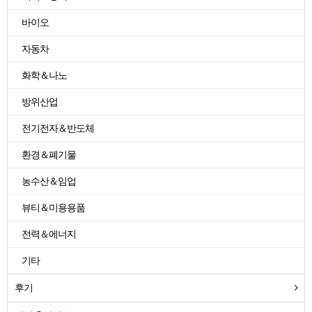
바이오
자동차
화학＆나노
방위산업
전기전자＆반도체
환경＆폐기물
농수산＆임업
뷰티＆미용용품
전력＆에너지
기타
후기