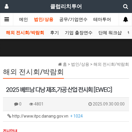
클럽리치투어
메인
법인/상용
공무/기업연수
테마투어
데이투
해외 전시회/박람회
후기
기업 출장연수
단체 워크샵
박
홈 > 법인/상용 > 해외 전시회/박람회
해외 전시회/박람회
2025 베트남 다낭 제조,가공 산업 전시회 [EWEC]
0
4801
2025.09.30 00:00
http://www.itpc.danang.gov.vn
+ 1024
전시안내