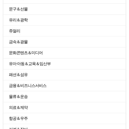
문구＆선물
유리＆광학
쥬얼리
금속＆광물
문화콘텐츠＆미디어
유아·아동＆교육＆임산부
패션＆섬유
금융＆비즈니스서비스
물류＆운송
의료＆제약
항공＆우주