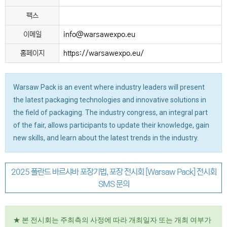
팩스
이메일
info@warsawexpo.eu
홈페이지
https://warsawexpo.eu/
Warsaw Pack is an event where industry leaders will present
the latest packaging technologies and innovative solutions in
the field of packaging. The industry congress, an integral part
of the fair, allows participants to update their knowledge, gain
new skills, and learn about the latest trends in the industry.
2025 폴란드 바르샤바 포장기법, 포장 전시회 [Warsaw Pack] 전시회
SMS 문의
★ 본 전시회는 주최측의 사정에 따라 개최일자 또는 개최 여부가