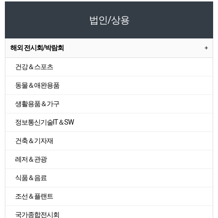
법인/상용
해외 전시회/박람회
건강＆스포츠
동물＆애완용품
생활용품＆가구
정보통신기술IT＆SW
건축＆기자재
레저＆관광
식품＆음료
조선＆플랜트
국가종합전시회