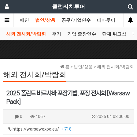
클럽리치투어
메인
법인/상용
공무/기업연수
테마투어
데이투
해외 전시회/박람회
후기
기업 출장연수
단체 워크샵
박
홈 > 법인/상용 > 해외 전시회/박람회
해외 전시회/박람회
2025 폴란드 바르샤바 포장기법, 포장 전시회 [Warsaw
Pack]
0
4067
2025.04.08 00:00
https://warsawexpo.eu/
+ 718