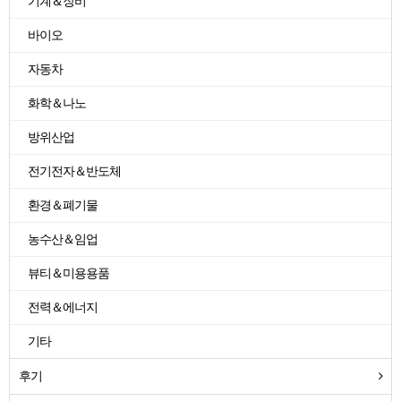
기계＆장비
바이오
자동차
화학＆나노
방위산업
전기전자＆반도체
환경＆폐기물
농수산＆임업
뷰티＆미용용품
전력＆에너지
기타
후기