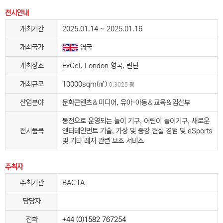
전시안내
개최기간
2025.01.14 ~ 2025.01.16
개최국가
영국
개최장소
ExCel, London 영국, 런던
개최규모
10000sqm(㎡)
0.3025 평
산업분야
문화콘텐츠＆미디어, 유아·아동＆교육＆임산부
동전으로 운영되는 놀이 기구, 어린이 놀이기구, 새로운
전시품목
엔터테인먼트 기술, 가상 및 증강 현실 경험 및 eSports
및 기타 레저 관련 보조 서비스
주최자
주최기관
BACTA
담당자
전화
+44 (0)1582 767254