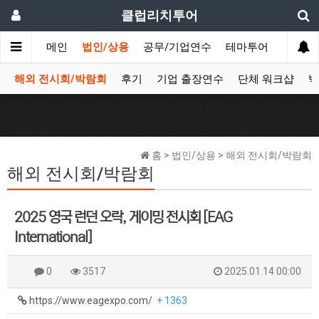
클럽리치투어
메인
법인/상용
공무/기업연수
테마투어
데이투
해외 전시회/박람회
후기
기업 출장연수
단체 워크샵
박
홈 > 법인/상용 > 해외 전시회/박람회
해외 전시회/박람회
2025 영국 런던 오락, 게이밍 전시회 [EAG
International]
0
3517
2025.01.14 00:00
https://www.eagexpo.com/
+ 1363