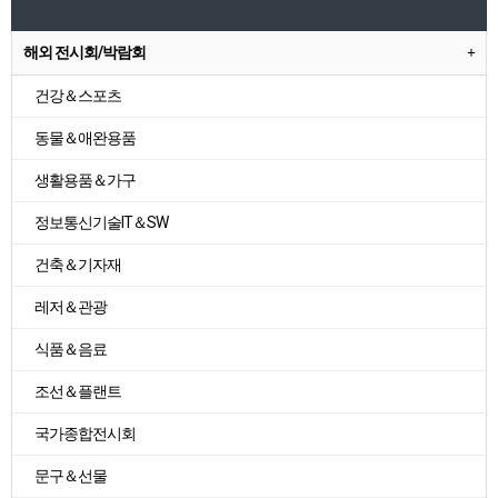
해외 전시회/박람회
건강＆스포츠
동물＆애완용품
생활용품＆가구
정보통신기술IT＆SW
건축＆기자재
레저＆관광
식품＆음료
조선＆플랜트
국가종합전시회
문구＆선물