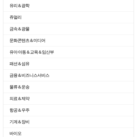
유리＆광학
쥬얼리
금속＆광물
문화콘텐츠＆미디어
유아·아동＆교육＆임산부
패션＆섬유
금융＆비즈니스서비스
물류＆운송
의료＆제약
항공＆우주
기계＆장비
바이오