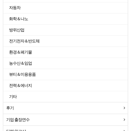
자동차
화학＆나노
방위산업
전기전자＆반도체
환경＆폐기물
농수산＆임업
뷰티＆미용용품
전력＆에너지
기타
후기
기업 출장연수