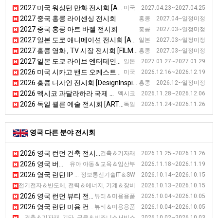
2027 미국 워싱턴 만화 전시회 [Awesome Con]
미국 2027.04.23~2027.04.25
2027 중국 홍콩 라이센싱 전시회
홍콩 2027.04~일정미정
2027 중국 홍콩 아트 바젤 전시회
홍콩 2027.03~일정미정
2027 일본 도쿄 애니메이션 전시회 [ANIME JAPAN]
일본 2027.03~일정미정
2027 홍콩 영화 , TV 시장 전시회 [FILMART]
홍콩 2027.03~일정미정
2027 일본 도쿄 라이브 엔터테인먼트 전시회 [LIVeNT]
일본 2027.01.27~2027.01.29
2026 미국 시카고 밴드 오케스트라 전시회
미국 2026.12.16~2026.12.19
2026 홍콩 디자인 전시회 [DesignInspire]
홍콩 2026.12~일정미정
2026 멕시코 과달라하라 국제 도서 전시회 [FIL Guadalajara]
멕시코 2026.11.28~2026.12.06
2026 독일 쾰른 예술 전시회 [ART COLOGNE]
독일 2026.11.24~2026.11.26
영국 다른 분야 전시회
2026 영국 런던 건축 전시회
건축＆기자재 2026.11.25~2026.11.26
2026 영국 버밍햄 학교 및 아카데미 전시회 [SAA Show]
유아·아동＆교육＆임산부 2026.11.18~2026.11.19
2026 영국 런던 IP 전시회 [IPE]
정보통신기술IT＆SW 2026.10.14~2026.10.15
2026 영국 런던 네트워크 인프라 전시회 [Capacity Europe]
스, 전기전자＆반도체, 전력＆에너지, 기계＆장비 2026.10.13~2026.10.15
2026 영국 런던 뷰티 전시회
뷰티＆미용용품 2026.10.04~2026.10.05
2026 영국 런던 미용 컨퍼런스 & 전시회
뷰티＆미용용품 2026.10.04~2026.10.05
2026 영국 런던 부동산 전시회 (하반기)
건축＆기자재, 기타, 금융＆비즈니스서비스 2026.10.02~2026.10.03