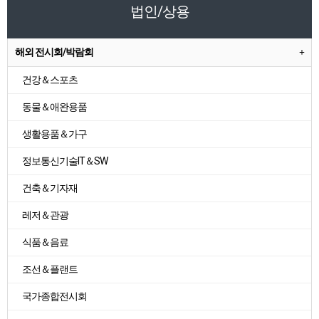
법인/상용
해외 전시회/박람회
건강＆스포츠
동물＆애완용품
생활용품＆가구
정보통신기술IT＆SW
건축＆기자재
레저＆관광
식품＆음료
조선＆플랜트
국가종합전시회