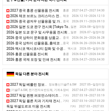
2027 중국 홍콩 선물용품 전시회
홍콩 2027.04.27~2027.04.30
2026 체코 브르노 크리스마스 전시회 [Christmas Market]
체코 2026.12.10~2026.12.13
2026 중국 광저우 선물용품 및 가정용품 전시회 [CHN GIFT EXPO]
중국 2026.09.11~2026.09.13
2026 일본 도쿄 완구 전시회 [Tokyo Toy Show]
일본 2026.08~일정미정
2026 일본 도쿄 문구 및 사무용품 전시회 [ISOT]
일본 2026.07~일정미정
2026 중국 상하이 문화용품 상품교류 전시회
중국 2026.06.26~2026.06.28
2026 중국 상하이 선물용품, 홈데코 전시회 [CGHE]
중국 2026.06.26~2026.06.28
2026 멕시코 멕시코시티 잡화 및 수공예품 전시회 [2026 멕시코시티 수공예·DIY 자재 전시회]
멕시코 2026.05~일정미정
2026 홍콩 선물용품 전시회
홍콩 2026.04.27~2026.04.30
2026 홍콩 국제 포장 및 인쇄 전시회
홍콩 2026.04.27~2026.04.30
독일 다른 분야 전시회
2027 독일 베를린 정보통신 전시회
정보통신기술IT＆SW 2027.05~일정미정
2027 독일 슈투트가르트 품질관리 전시회 [Control]
정보통신기술IT＆SW, 전기전자＆반도체, 기계＆장비 2027.04.27~2027.04.30
2027 독일 뮌헨 퍼포먼스데이즈 기능성 패션 소재 박람회(상반기)
기타 2027.03.18~2027.03.19
2027 독일 쾰른 치과 기자재 전시회
기타 2027.03.16~2027.03.20
독일 뒤셀도르프 미용 전시회
기타 2027.03.~2027.03.