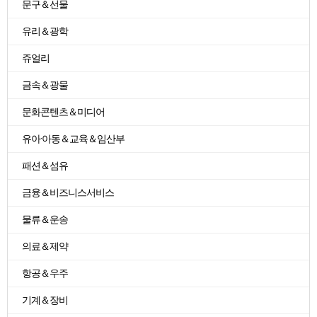
문구＆선물
유리＆광학
쥬얼리
금속＆광물
문화콘텐츠＆미디어
유아·아동＆교육＆임산부
패션＆섬유
금융＆비즈니스서비스
물류＆운송
의료＆제약
항공＆우주
기계＆장비