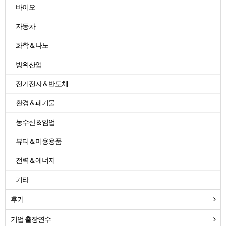
바이오
자동차
화학＆나노
방위산업
전기전자＆반도체
환경＆폐기물
농수산＆임업
뷰티＆미용용품
전력＆에너지
기타
후기
기업 출장연수