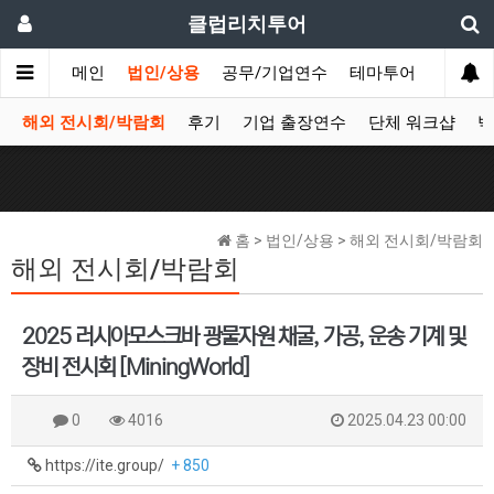
클럽리치투어
메인
법인/상용
공무/기업연수
테마투어
데이투
해외 전시회/박람회
후기
기업 출장연수
단체 워크샵
박
홈 > 법인/상용 > 해외 전시회/박람회
해외 전시회/박람회
2025 러시아모스크바 광물자원 채굴, 가공, 운송 기계 및
장비 전시회 [MiningWorld]
0
4016
2025.04.23 00:00
https://ite.group/
+ 850