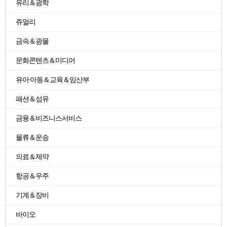
유리＆광학
쥬얼리
금속＆광물
문화콘텐츠＆미디어
유아·아동＆교육＆임산부
패션＆섬유
금융＆비즈니스서비스
물류＆운송
의료＆제약
항공＆우주
기계＆장비
바이오