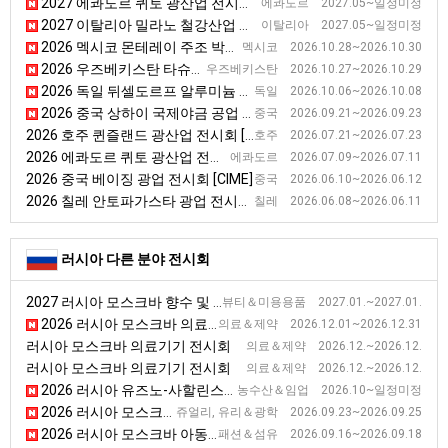
2027 에콰도르 퀴토 광산업 전시회 [EXPOMINAS]
에콰도르 2027.05~일정미정
2027 이탈리아 밀라노 철강산업 전시회 [MADEINSTEEL]
이탈리아 2027.05~일정미정
2026 멕시코 몬테레이 주조 박람회 [FUNDIEXPO]
멕시코 2026.10.28~2026.10.30
2026 우즈베키스탄 타슈켄트 우즈베키스탄 광업전시회 [MiningMetals Uzbekistan 2026]
우즈베키스탄 2026.10.27~2026.10.29
2026 독일 뒤셀도르프 알루미늄 전시회 [Aluminium]
독일 2026.10.06~2026.10.08
2026 중국 상하이 국제야금 공업 전시회 [METALLURGY CHINA]
중국 2026.09.21~2026.09.23
2026 호주 퀸즐랜드 광산업 전시회 [QME]
호주 2026.07.21~2026.07.23
2026 에콰도르 퀴토 광산업 전시회 [EXPOMINAS]
에콰도르 2026.07.09~2026.07.11
2026 중국 베이징 광업 전시회 [CIME]
중국 2026.06.10~2026.06.12
2026 칠레 안토파가스타 광업 전시회 [EXPONOR]
칠레 2026.06.08~2026.06.11
러시아 다른 분야 전시회
2027 러시아 모스크바 향수 및 화장품 전시회
뷰티＆미용용품 2027.01.~2027.01.
2026 러시아 모스크바 의료기기 전시회
의료＆제약 2026.12.01~2026.12.31
러시아 모스크바 의료기기 전시회
의료＆제약 2026.12.~2026.12.
러시아 모스크바 의료기기 전시회
의료＆제약 2026.12.~2026.12.
2026 러시아 유즈노-사할린스크 수산업 전시회 [Рыбная Индустрия 2025]
농수산＆임업 2026.10~일정미정
2026 러시아 모스크바 광학 전시회 [MIOF]
쥬얼리, 유리＆광학 2026.09.23~2026.09.25
2026 러시아 모스크바 아동 의류 및 임부복 전시회 [CJF]
패션＆섬유 2026.09.16~2026.09.18