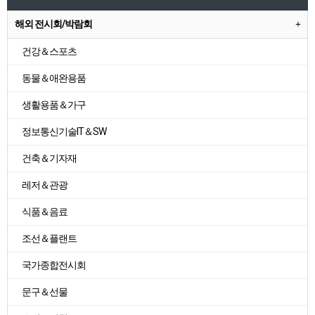
해외 전시회/박람회
건강＆스포츠
동물＆애완용품
생활용품＆가구
정보통신기술IT＆SW
건축＆기자재
레저＆관광
식품＆음료
조선＆플랜트
국가종합전시회
문구＆선물