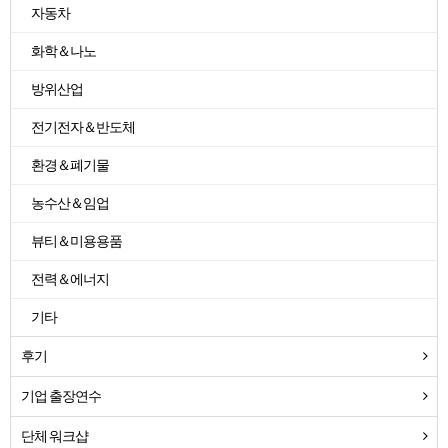
자동차
화학＆나노
방위산업
전기전자＆반도체
환경＆폐기물
농수산＆임업
뷰티＆미용용품
전력＆에너지
기타
후기
기업 출장연수
단체 워크샵