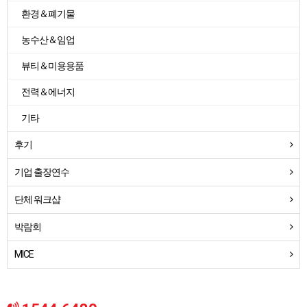
환경＆폐기물
농수산＆임업
뷰티＆미용용품
전력＆에너지
기타
후기
기업 출장연수
단체 워크샵
박람회
MICE