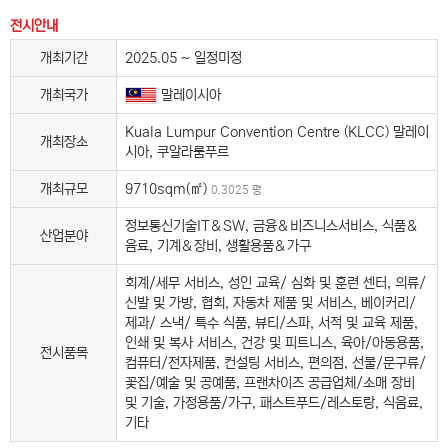
전시안내
개최기간
2025.05 ~ 일정미정
개최국가
말레이시아
Kuala Lumpur Convention Centre (KLCC) 말레이
개최장소
시아, 쿠알라룸푸르
개최규모
9710sqm(㎡)
0.3025 평
정보통신기술IT＆SW, 금융＆비즈니스서비스, 식품＆
산업분야
음료, 기계＆장비, 생활용품＆가구
회계/세무 서비스, 성인 교육/ 심화 및 훈련 센터, 의류/
신발 및 가방, 협회, 자동차 제품 및 서비스, 베이커리/
제과/ 스낵/ 특수 식품, 뷰티/스파, 서적 및 교육 제품,
인쇄 및 복사 서비스, 건강 및 피트니스, 육아/아동용품,
전시품목
컴퓨터/전자제품, 컨설팅 서비스, 편의점, 선물/문구류/
꽃집/예술 및 공예품, 프랜차이즈 공급업체/소매 장비
및 기술, 가정용품/가구, 패스트푸드/레스토랑, 식음료,
기타