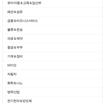
유아·아동＆교육＆임산부
패션＆섬유
금융＆비즈니스서비스
물류＆운송
의료＆제약
항공＆우주
기계＆장비
바이오
자동차
화학＆나노
방위산업
전기전자＆반도체