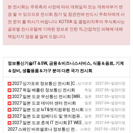
본 전시회는 주최측의 사정에 따라 개최일자 또는 개최여부가 변
경 될 수 있으므로 전시회 참가 및 참관전에 반드시 주최자에게 사
전 문의 를 하시기 바랍니다. KOTRA 및 클럽리치투어 주식회사는
글로벌 전시포털에 기재된 정보로 인한 직,간접적인 피해에 대해
책임지지 않음 을 알려 드립니다.
정보통신기술IT＆SW, 금융＆비즈니스서비스, 식품＆음료, 기계
＆장비, 생활용품＆가구 분야 다른 국가 전시회
2027 싱가포르 정보통신 전시회 [CMMA]
싱가포르 2027.05~일정미정
2027 독일 베를린 정보통신 전시회
독일 2027.05~일정미정
2027 일본 도쿄 무선통신 전시회 [WIRELESS JAPAN]
일본 2027.05~일정미정
2027 일본 도쿄 데이터 센터 전시회
일본 2027.04~일정미정
2027 일본 도쿄 IoT&엣지컴퓨팅 전시회
일본 2027.04~일정미정
2027 일본 도쿄 임베디드 및 엣지컴퓨팅 전시회 [ESEC]
일본 2027.04~일정미정
2027 일본 도쿄 춘계 IT 전시회 [IT WEEK Spring]
일본 2027.04~일정미정
2027 스페인 바르셀로나 정보통신 전시회
스페인 2027.03.~2027.03.