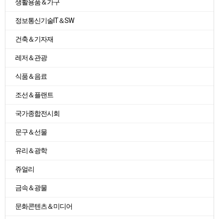
생활용품＆가구
정보통신기술IT＆SW
건축＆기자재
레저＆관광
식품＆음료
조선＆플랜트
국가종합전시회
문구＆선물
유리＆광학
쥬얼리
금속＆광물
문화콘텐츠＆미디어