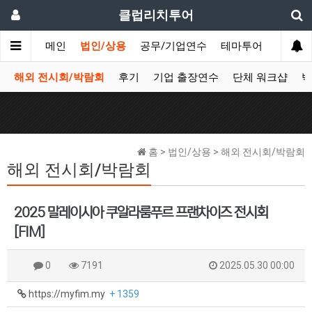
클럽리치투어
메인
법인/상용
공무/기업연수
테마투어
데이투
해외 전시회/박람회
후기
기업 출장연수
단체 워크샵
박
홈 > 법인/상용 > 해외 전시회/박람회
해외 전시회/박람회
2025 말레이시아 쿠알라룸푸르 프랜차이즈 전시회
[FIM]
0
7191
2025.05.30 00:00
https://myfim.my
+ 1359