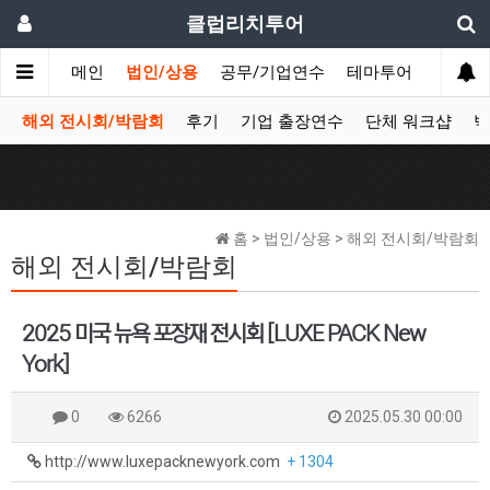
클럽리치투어
메인
법인/상용
공무/기업연수
테마투어
데이투
해외 전시회/박람회
후기
기업 출장연수
단체 워크샵
박
홈 > 법인/상용 > 해외 전시회/박람회
해외 전시회/박람회
2025 미국 뉴욕 포장재 전시회 [LUXE PACK New
York]
0
6266
2025.05.30 00:00
http://www.luxepacknewyork.com
+ 1304