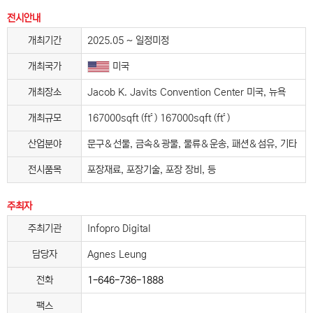
전시안내
개최기간
2025.05 ~ 일정미정
개최국가
미국
개최장소
Jacob K. Javits Convention Center 미국, 뉴욕
개최규모
167000sqft (ft²) 167000sqft (ft²)
산업분야
문구＆선물, 금속＆광물, 물류＆운송, 패션＆섬유, 기타
전시품목
포장재료, 포장기술, 포장 장비, 등
주최자
주최기관
Infopro Digital
담당자
Agnes Leung
전화
1-646-736-1888
팩스