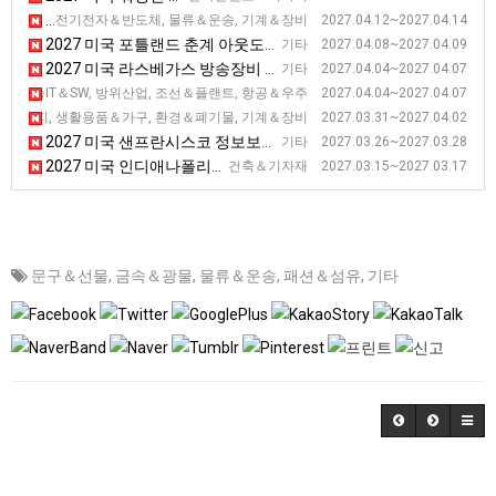
2027 미국 애틀랜타 포장 전시회 [PACK EXPO Southeast ]
전기전자＆반도체, 물류＆운송, 기계＆장비 2027.04.12~2027.04.14
2027 미국 포틀랜드 춘계 아웃도어스포츠 기능성 섬유 박람회
기타 2027.04.08~2027.04.09
2027 미국 라스베가스 방송장비 전시회
기타 2027.04.04~2027.04.07
2027 미국 메릴랜드 해양항공우주 전시회 [SAS]
신기술IT＆SW, 방위산업, 조선＆플랜트, 항공＆우주 2027.04.04~2027.04.07
2027 미국 볼티모어 미건물유지보수 및 관련 기술 전시회 [NFMT]
너지, 생활용품＆가구, 환경＆폐기물, 기계＆장비 2027.03.31~2027.04.02
2027 미국 샌프란시스코 정보보안 전시회
기타 2027.03.26~2027.03.28
2027 미국 인디애나폴리스 아스팔트 전시회 [WOA]
건축＆기자재 2027.03.15~2027.03.17
문구＆선물
,
금속＆광물
,
물류＆운송
,
패션＆섬유
,
기타