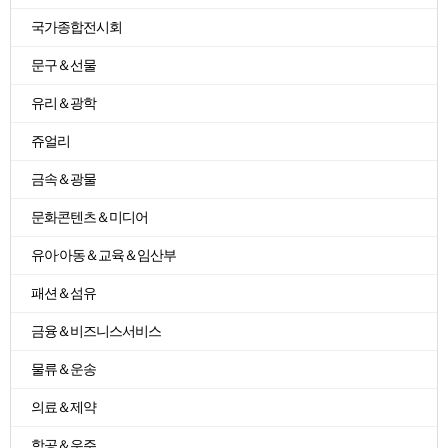
국가종합전시회
문구＆선물
유리＆광학
쥬얼리
금속＆광물
문화콘텐츠＆미디어
유아·아동＆교육＆임산부
패션＆섬유
금융＆비즈니스서비스
물류＆운송
의료＆제약
항공＆우주