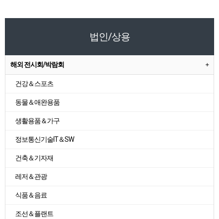
법인/상용
해외 전시회/박람회
건강＆스포츠
동물＆애완용품
생활용품＆가구
정보통신기술IT＆SW
건축＆기자재
레저＆관광
식품＆음료
조선＆플랜트