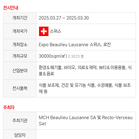
전시안내
개최기간
2025.03.27 ~ 2025.03.30
스위스
개최국가
개최장소
Expo Beaulieu Lausanne 스위스, 로잔
개최규모
30000sqm(㎡)
0.3025 평
환경＆폐기물, 바이오, 의료＆제약, 뷰티＆미용용품, 식
산업분야
품＆음료
식품 보조제, 건강 및 유기농 식품, 수공예품, 식품 보조
전시품목
제 등
주최자
MCH Beaulieu Lausanne SA 및 Recto-Verseau
주최기관
Sàrl
담당자