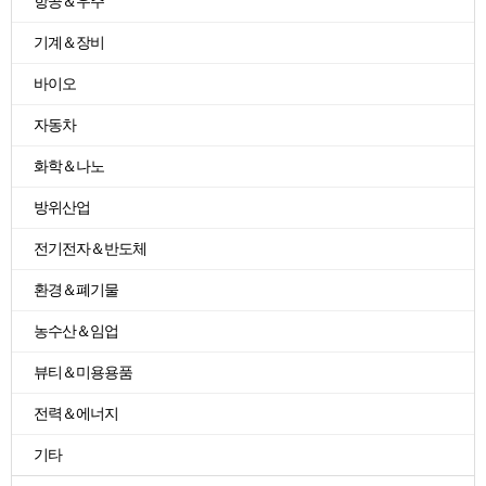
항공＆우주
기계＆장비
바이오
자동차
화학＆나노
방위산업
전기전자＆반도체
환경＆폐기물
농수산＆임업
뷰티＆미용용품
전력＆에너지
기타