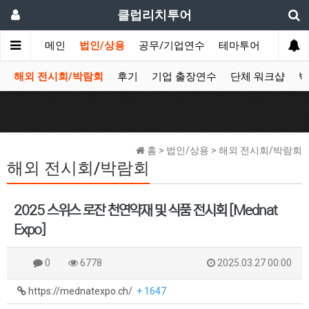
클럽리치투어
메인
법인/상용
공무/기업연수
테마투어
데이투
해외 전시회/박람회
후기
기업 출장연수
단체 워크샵
박
홈 > 법인/상용 > 해외 전시회/박람회
해외 전시회/박람회
2025 스위스 로잔 천연약재 및 식품 전시회 [Mednat
Expo]
0
6778
2025.03.27 00:00
https://mednatexpo.ch/
+ 1647