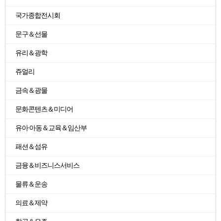
국가종합전시회
문구＆선물
유리＆광학
쥬얼리
금속＆광물
문화콘텐츠＆미디어
유아·아동＆교육＆임산부
패션＆섬유
금융＆비즈니스서비스
물류＆운송
의료＆제약