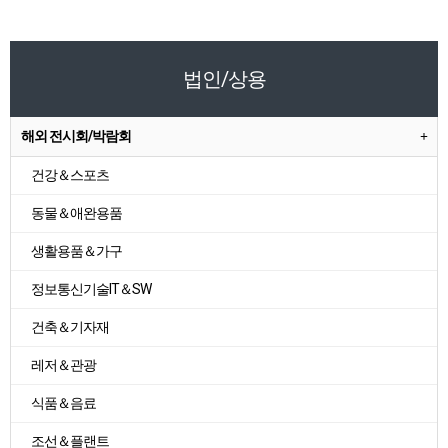
법인/상용
해외 전시회/박람회
건강＆스포츠
동물＆애완용품
생활용품＆가구
정보통신기술IT＆SW
건축＆기자재
레저＆관광
식품＆음료
조선＆플랜트