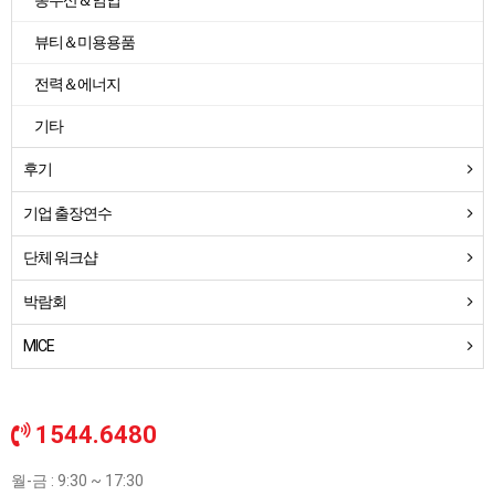
농수산＆임업
뷰티＆미용용품
전력＆에너지
기타
후기
기업 출장연수
단체 워크샵
박람회
MICE
1544.6480
월-금 : 9:30 ~ 17:30