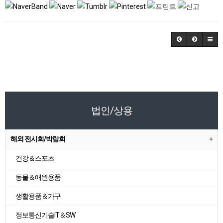
법인/상용
해외 전시회/박람회
건강＆스포츠
동물＆애완용품
생활용품＆가구
정보통신기술IT＆SW