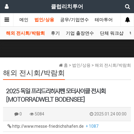
클럽리치투어
메인
법인/상용
공무/기업연수
테마투어
데이투
해외 전시회/박람회
후기
기업 출장연수
단체 워크샵
박
홈 > 법인/상용 > 해외 전시회/박람회
해외 전시회/박람회
2025 독일 프리드리히샤펜 모터사이클 전시회
[MOTORRADWELT BODENSEE]
0
5084
2025.01.24 00:00
http://www.messe-friedrichshafen.de
+ 1087