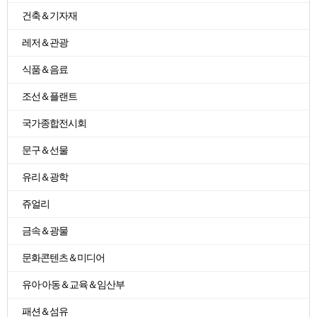
건축＆기자재
레저＆관광
식품＆음료
조선＆플랜트
국가종합전시회
문구＆선물
유리＆광학
쥬얼리
금속＆광물
문화콘텐츠＆미디어
유아·아동＆교육＆임산부
패션＆섬유