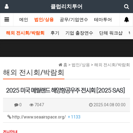
클럽리치투어
메인
법인/상용
공무/기업연수
테마투어
데이투
해외 전시회/박람회
후기
기업 출장연수
단체 워크샵
박
홈 > 법인/상용 > 해외 전시회/박람회
해외 전시회/박람회
2025 미국 메릴랜드 해양항공우주 전시회 [2025 SAS]
0
7047
2025.04.08 00:00
http://www.seaairspace.org/
+ 1133
전시안내