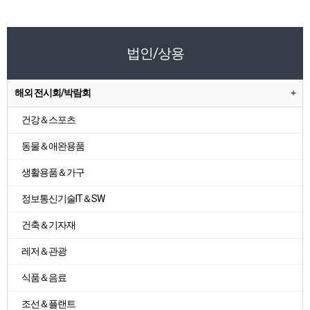
법인/상용
해외 전시회/박람회
건강＆스포츠
동물＆애완용품
생활용품＆가구
정보통신기술IT＆SW
건축＆기자재
레저＆관광
식품＆음료
조선＆플랜트