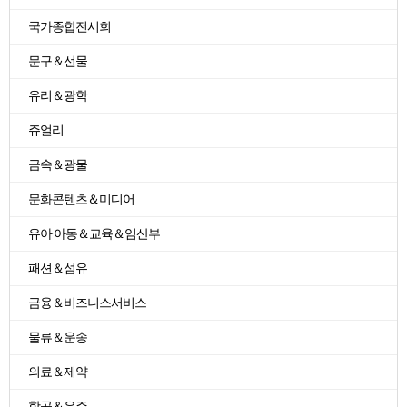
국가종합전시회
문구＆선물
유리＆광학
쥬얼리
금속＆광물
문화콘텐츠＆미디어
유아·아동＆교육＆임산부
패션＆섬유
금융＆비즈니스서비스
물류＆운송
의료＆제약
항공＆우주