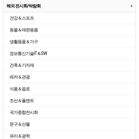
해외 전시회/박람회
건강＆스포츠
동물＆애완용품
생활용품＆가구
정보통신기술IT＆SW
건축＆기자재
레저＆관광
식품＆음료
조선＆플랜트
국가종합전시회
문구＆선물
유리＆광학