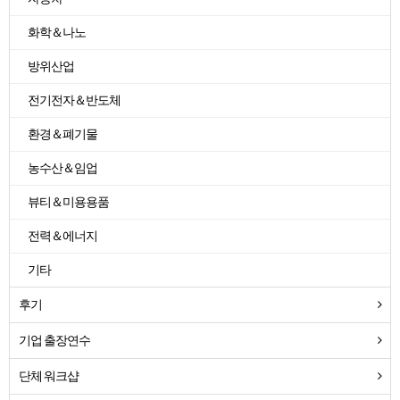
화학＆나노
방위산업
전기전자＆반도체
환경＆폐기물
농수산＆임업
뷰티＆미용용품
전력＆에너지
기타
후기
기업 출장연수
단체 워크샵