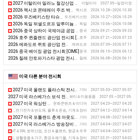
2027 이탈리아 밀라노 철강산업 전시회 [MADEINSTEEL]
이탈리아 2027.05~일정미정
2026 멕시코 몬테레이 주조 박람회 [FUNDIEXPO]
멕시코 2026.10.28~2026.10.30
2026 우즈베키스탄 타슈켄트 우즈베키스탄 광업전시회 [MiningMetals Uzbekistan 2026]
우즈베키스탄 2026.10.27~2026.10.29
2026 독일 뒤셀도르프 알루미늄 전시회 [Aluminium]
독일 2026.10.06~2026.10.08
2026 중국 상하이 국제야금 공업 전시회 [METALLURGY CHINA]
중국 2026.09.21~2026.09.23
2026 호주 퀸즐랜드 광산업 전시회 [QME]
호주 2026.07.21~2026.07.23
2026 에콰도르 퀴토 광산업 전시회 [EXPOMINAS]
에콰도르 2026.07.09~2026.07.11
2026 중국 베이징 광업 전시회 [CIME]
중국 2026.06.10~2026.06.12
2026 칠레 안토파가스타 광업 전시회 [EXPONOR]
칠레 2026.06.08~2026.06.11
미국 다른 분야 전시회
2027 미국 올랜도 플라스틱 전시회 [NPE]
기타 2027.05.03~2027.05.07
2027 미국 라스베가스 보석 전시회
뷰티＆미용용품 2027.05.~2027.05.
2027 미국 워싱턴 만화 전시회 [Awesome Con]
문화콘텐츠＆미디어 2027.04.23~2027.04.25
2027 미국 애틀랜타 포장 전시회 [PACK EXPO Southeast ]
전기전자＆반도체, 물류＆운송, 기계＆장비 2027.04.12~2027.04.14
2027 미국 포틀랜드 춘계 아웃도어스포츠 기능성 섬유 박람회
기타 2027.04.08~2027.04.09
2027 미국 라스베가스 방송장비 전시회
기타 2027.04.04~2027.04.07
2027 미국 메릴랜드 해양항공우주 전시회 [SAS]
신기술IT＆SW, 방위산업, 조선＆플랜트, 항공＆우주 2027.04.04~2027.04.07
2027 미국 볼티모어 미건물유지보수 및 관련 기술 전시회 [NFMT]
너지, 생활용품＆가구, 환경＆폐기물, 기계＆장비 2027.03.31~2027.04.02