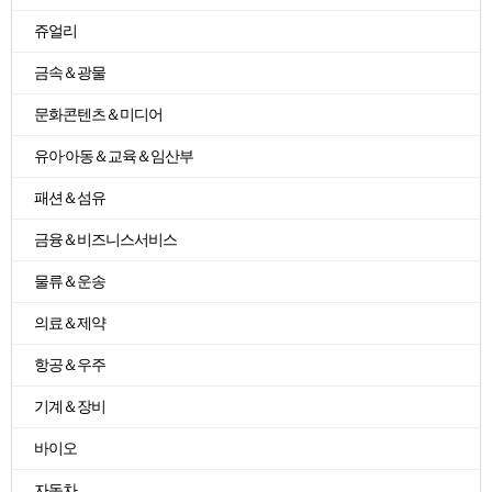
쥬얼리
금속＆광물
문화콘텐츠＆미디어
유아·아동＆교육＆임산부
패션＆섬유
금융＆비즈니스서비스
물류＆운송
의료＆제약
항공＆우주
기계＆장비
바이오
자동차