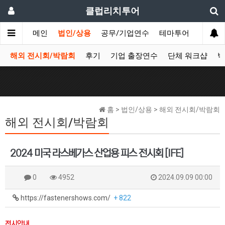
클럽리치투어
메인
법인/상용
공무/기업연수
테마투어
데이투
해외 전시회/박람회
후기
기업 출장연수
단체 워크샵
박
홈 > 법인/상용 > 해외 전시회/박람회
해외 전시회/박람회
2024 미국 라스베가스 산업용 피스 전시회 [IFE]
0
4952
2024.09.09 00:00
https://fastenershows.com/
+ 822
전시안내