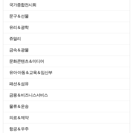
국가종합전시회
문구＆선물
유리＆광학
쥬얼리
금속＆광물
문화콘텐츠＆미디어
유아·아동＆교육＆임산부
패션＆섬유
금융＆비즈니스서비스
물류＆운송
의료＆제약
항공＆우주