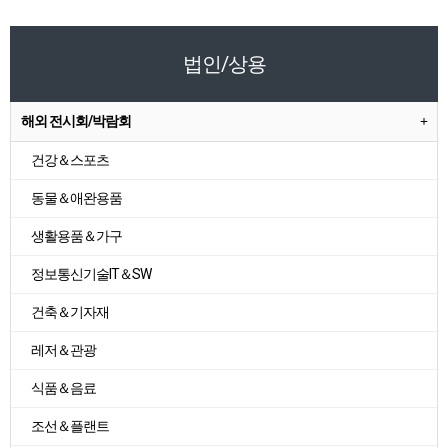
법인/상용
해외 전시회/박람회
건강＆스포츠
동물＆애완용품
생활용품＆가구
정보통신기술IT＆SW
건축＆기자재
레저＆관광
식품＆음료
조선＆플랜트