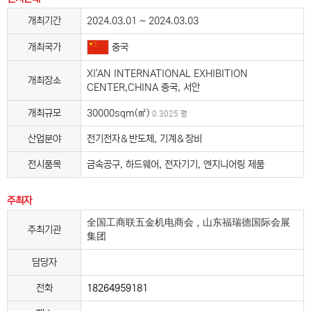
개최기간
2024.03.01 ~ 2024.03.03
중국
개최국가
XI'AN INTERNATIONAL EXHIBITION
개최장소
CENTER,CHINA 중국, 서안
개최규모
30000sqm(㎡)
0.3025 평
산업분야
전기전자＆반도체, 기계＆장비
전시품목
금속공구, 하드웨어, 전자기기, 엔지니어링 제품
주최자
全国工商联五金机电商会，山东福瑞德国际会展
주최기관
集团
담당자
전화
18264959181