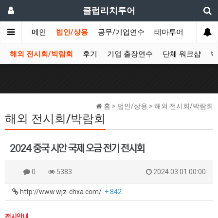
클럽리치투어
메인
법인/상용
공무/기업연수
테마투어
데이투
해외 전시회/박람회
후기
기업 출장연수
단체 워크샵
박
홈 > 법인/상용 > 해외 전시회/박람회
해외 전시회/박람회
2024 중국 시안 국제 오금 전기 전시회
0
5383
2024.03.01 00:00
http://www.wjz-chxa.com/
+ 842
전시안내